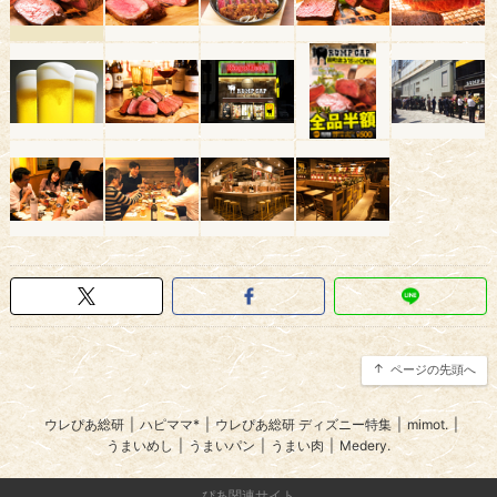
ページの先頭へ
ウレぴあ総研
|
ハピママ*
|
ウレぴあ総研 ディズニー特集
|
mimot.
|
うまいめし
|
うまいパン
|
うまい肉
|
Medery.
ぴあ関連サイト