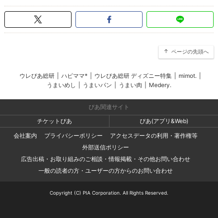
ページの先頭へ
ウレぴあ総研
|
ハピママ*
|
ウレぴあ総研 ディズニー特集
|
mimot.
|
うまいめし
|
うまいパン
|
うまい肉
|
Medery.
ぴあ関連サイト
チケットぴあ
ぴあ(アプリ&Web)
会社案内
プライバシーポリシー
アクセスデータの利用・著作権等
外部送信ポリシー
広告出稿・お取り組みのご相談・情報掲載・その他お問い合わせ
一般の読者の方・ユーザーの方からのお問い合わせ
Copyright (C) PIA Corporation. All Rights Reserved.