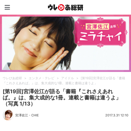
ウレぴあ総研（うれぴあ）
ウレぴあ総研
>
エンタメ・テレビ
>
アイドル
>
[第19回]宮澤佐江が語る「書籍
『これさえあれば。』は、集大成的な1冊。連載と書籍は違うよ」
[第19回]宮澤佐江が語る「書籍『これさえあれ
ば。』は、集大成的な1冊。連載と書籍は違うよ」
（写真 1/13）
宮澤佐江
・
CHIE
2017.3.31 12:10