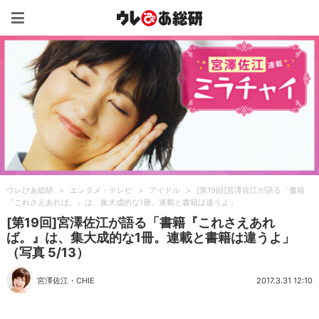
ウレぴあ総研（うれぴあ）
ウレぴあ総研
>
エンタメ・テレビ
>
アイドル
>
[第19回]宮澤佐江が語る「書籍
『これさえあれば。』は、集大成的な1冊。連載と書籍は違うよ」
[第19回]宮澤佐江が語る「書籍『これさえあれ
ば。』は、集大成的な1冊。連載と書籍は違うよ」
（写真 5/13）
宮澤佐江
・
CHIE
2017.3.31 12:10