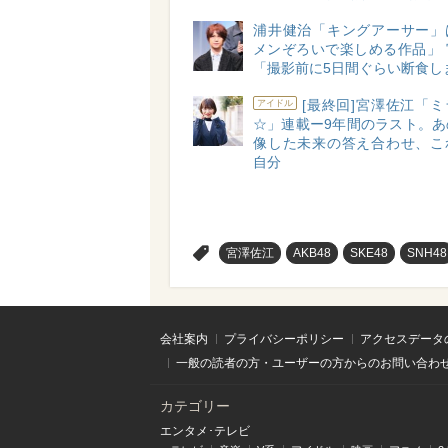
浦井健治「キングアーサー」
メンぞろいで楽しめる作品」 
「撮影前に5日間ぐらい断食し
[最終回]宮澤佐江「
アイドル
☆」連載ー9年間のラスト。あ
像した未来の答え合わせ、こ
自分
>
宮澤佐江
AKB48
SKE48
SNH48
会社案内
プライバシーポリシー
アクセスデータ
一般の読者の方・ユーザーの方からのお問い合わ
カテゴリー
エンタメ･テレビ