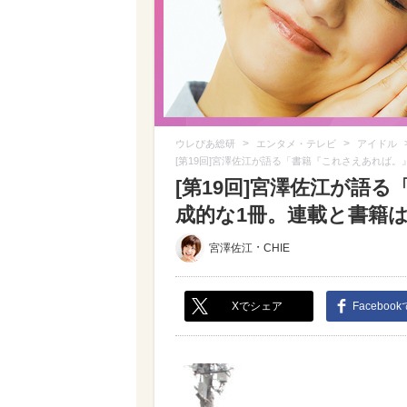
>
>
ウレぴあ総研
エンタメ・テレビ
アイドル
[第19回]宮澤佐江が語る「書籍『これさえあれば
[第19回]宮澤佐江が語
成的な1冊。連載と書籍は違
・
宮澤佐江
CHIE
Xでシェア
Faceboo