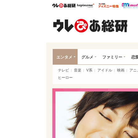
ウレぴあ総研
ハピママ*
ウレぴあ
ウレ
エンタメ
グルメ
ファミリー
恋
テレビ
音楽
V系
アイドル
映画
アニ
ヒーロー