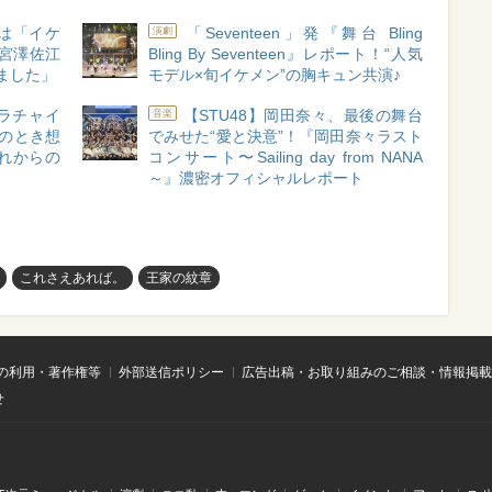
は「イケ
「Seventeen」発『舞台 Bling
演劇
宮澤佐江
Bling By Seventeen』レポート！“人気
ました」
モデル×旬イケメン”の胸キュン共演♪
ミラチャイ
【STU48】岡田奈々、最後の舞台
音楽
のとき想
でみせた“愛と決意”！『岡田奈々ラスト
れからの
コンサート〜Sailing day from NANA
～』濃密オフィシャルレポート
これさえあれば。
王家の紋章
の利用・著作権等
外部送信ポリシー
広告出稿・お取り組みのご相談・情報掲載
せ