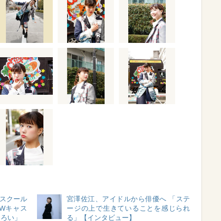
『スクール
宮澤佐江、アイドルから俳優へ 「ステ
Wキャス
ージの上で生きていることを感じられ
しろい」
る」【インタビュー】