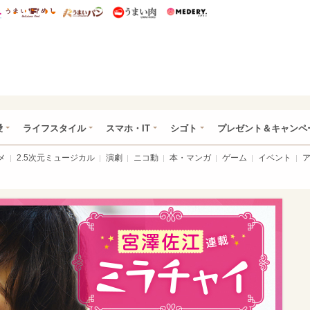
総研 ディズニー特集
mimot.
うまいめし
うまいパン
うまい肉
Medery.
ぴあ総研（うれぴあ）
愛
ライフスタイル
スマホ・IT
シゴト
プレゼント＆キャンペ
メ
2.5次元ミュージカル
演劇
ニコ動
本・マンガ
ゲーム
イベント