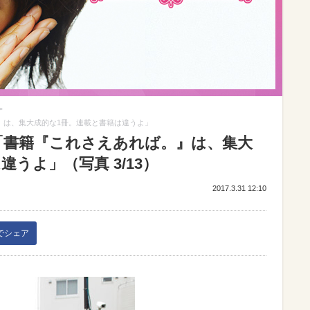
>
。』は、集大成的な1冊。連載と書籍は違うよ」
る「書籍『これさえあれば。』は、集大
うよ」（写真 3/13）
2017.3.31 12:10
kでシェア