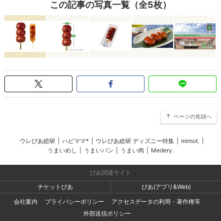
この記事の写真一覧（全5枚）
ページの先頭へ
ウレぴあ総研
|
ハピママ*
|
ウレぴあ総研 ディズニー特集
|
mimot.
|
うまいめし
|
うまいパン
|
うまい肉
|
Medery.
ぴあ関連サイト
チケットぴあ
ぴあ(アプリ&Web)
会社案内
プライバシーポリシー
アクセスデータの利用・著作権等
外部送信ポリシー