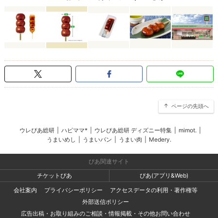
ページの先頭へ
ウレぴあ総研
|
ハピママ*
|
ウレぴあ総研 ディズニー特集
|
mimot.
|
うまいめし
|
うまいパン
|
うまい肉
|
Medery.
ぴあ関連サイト
チケットぴあ
ぴあ(アプリ&Web)
会社案内
プライバシーポリシー
アクセスデータの利用・著作権等
外部送信ポリシー
広告出稿・お取り組みのご相談・情報掲載・その他お問い合わせ