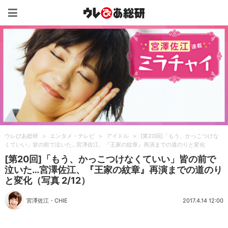
ウレぴあ総研（うれぴあ）
ウレぴあ総研
>
エンタメ・テレビ
>
アイドル
>
[第20回]「もう、かっこつけな
くていい」皆の前で泣いた…宮澤佐江、『王家の紋章』再演までの道のりと変化
[第20回]「もう、かっこつけなくていい」皆の前で
泣いた…宮澤佐江、『王家の紋章』再演までの道のり
と変化（写真 2/12）
宮澤佐江
・
CHIE
2017.4.14 12:00