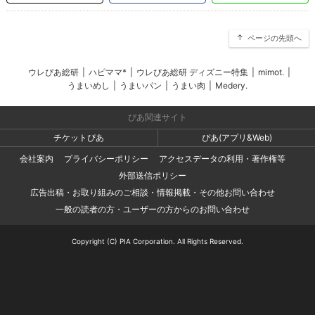
ページの先頭へ
ウレぴあ総研
|
ハピママ*
|
ウレぴあ総研 ディズニー特集
|
mimot.
|
うまいめし
|
うまいパン
|
うまい肉
|
Medery.
ぴあ関連サイト
チケットぴあ
ぴあ(アプリ&Web)
会社案内
プライバシーポリシー
アクセスデータの利用・著作権等
外部送信ポリシー
広告出稿・お取り組みのご相談・情報掲載・その他お問い合わせ
一般の読者の方・ユーザーの方からのお問い合わせ
Copyright (C) PIA Corporation. All Rights Reserved.