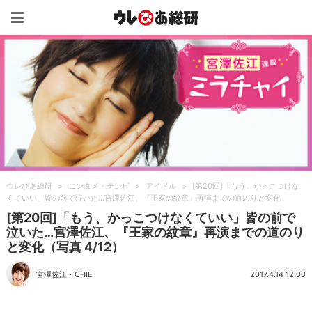
ウレぴあ総研（うれぴあ）
ウレぴあ総研
>
エンタメ・テレビ
>
アイドル
>
[第20回]「もう、かっこつけな
くていい」皆の前で泣いた…宮澤佐江、『王家の紋章』再演までの道のりと変化
[第20回]「もう、かっこつけなくていい」皆の前で
泣いた…宮澤佐江、『王家の紋章』再演までの道のり
と変化（写真 4/12）
宮澤佐江
・
CHIE
2017.4.14 12:00