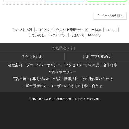
ページの先頭へ
ウレぴあ総研
|
ハピママ*
|
ウレぴあ総研 ディズニー特集
|
mimot.
|
うまいめし
|
うまいパン
|
うまい肉
|
Medery.
ぴあ関連サイト
チケットぴあ
ぴあ(アプリ&Web)
会社案内
プライバシーポリシー
アクセスデータの利用・著作権等
外部送信ポリシー
広告出稿・お取り組みのご相談・情報掲載・その他お問い合わせ
一般の読者の方・ユーザーの方からのお問い合わせ
Copyright (C) PIA Corporation. All Rights Reserved.