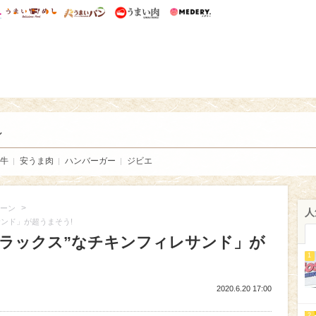
総研 ディズニー特集
mimot.
うまいめし
うまいパン
うまい肉
Medery.
い肉
し
牛
安うま肉
ハンバーガー
ジビエ
>
ーン
人
サンド」が超うまそう!
デラックス”なチキンフィレサンド」が
1
2020.6.20 17:00
2