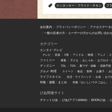
>
ケンタッキー・フライド・チキン
フ
会社案内
プライバシーポリシー
アクセスデータ
一般の読者の方・ユーザーの方からのお問い合わ
カテゴリー
エンタメ･テレビ
テレビ
音楽
V系
アイドル
映画
アニメ
2
ファミリー
家庭
子ども
おしゃれ
おでかけ・
ディズニー
TDL
TDS
裏ワザ・攻略
混雑予想
グルメ･料理
スイーツ
食品
飲料
お菓子
お
ライフスタイル
生活・ライフハック
お金
おで
特集
・
連載
・
まとめ
特集『おいしいウチごはん』
ぴあ関連サイト
チケットぴあ
ぴあ(アプリ&Web)
BOOKぴあ