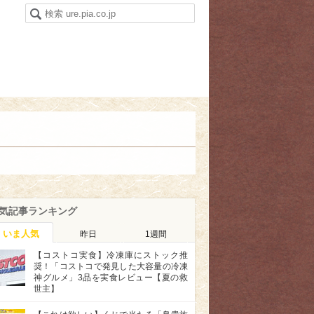
気記事ランキング
いま人気
昨日
1週間
【コストコ実食】冷凍庫にストック推
奨！「コストコで発見した大容量の冷凍
神グルメ」3品を実食レビュー【夏の救
世主】