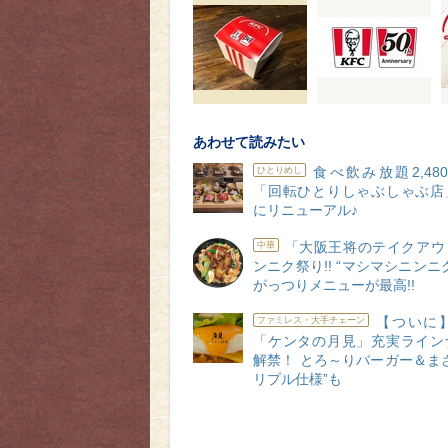
あわせて読みたい
食べ飲み放題2,48
ひとりめし
「回転ひとりしゃぶしゃぶ店
にリニューアル♪
「大阪王将のテイクアウ
中華
ンニク祭り!! “マシマシニンニ
がっつりメニューが最高!!
【ついに】
ファミレス・大手チェーン
「ケンタの月見」充実ライン
解禁！ とろ～りバーガー＆ま
リプル仕様”も