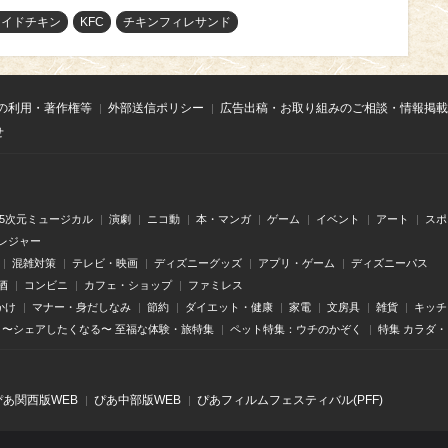
ライドチキン
KFC
チキンフィレサンド
の利用・著作権等
外部送信ポリシー
広告出稿・お取り組みのご相談・情報掲載
せ
.5次元ミュージカル
演劇
ニコ動
本・マンガ
ゲーム
イベント
アート
スポ
レジャー
混雑対策
テレビ・映画
ディズニーグッズ
アプリ・ゲーム
ディズニーパス
酒
コンビニ
カフェ・ショップ
ファミレス
かけ
マナー・身だしなみ
節約
ダイエット・健康
家電
文房具
雑貨
キッチ
〜シェアしたくなる〜 至福な体験・旅特集
ペット特集：ウチのかぞく
特集 カラダ
ぴあ関⻄版WEB
ぴあ中部版WEB
ぴあフィルムフェスティバル(PFF)