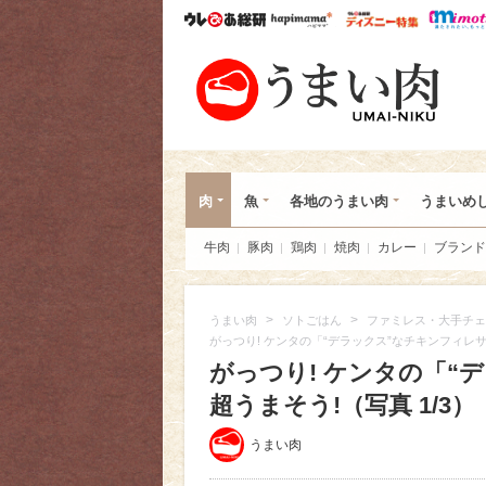
ウレぴあ総研
ハピママ*
ウレぴあ
うま
肉
魚
各地のうまい肉
うまいめ
牛肉
豚肉
鶏肉
焼肉
カレー
ブランド
>
>
うまい肉
ソトごはん
ファミレス・大手チェ
がっつり! ケンタの「“デラックス”なチキンフィレ
がっつり! ケンタの「“
超うまそう!（写真 1/3）
うまい肉