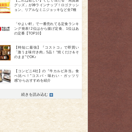
【これは欲しい】くじで当たる「鳥貴族
グッズ」が神ラインナップ！ロゴクッシ
ョン、リアルなミニジョッキなど全7種
「やよい軒」で一番売れてる定食ランキ
ング発表! 2位はから揚げ定食、1位はあ
の定番【TOP10】
【時短に最強】『コストコ』で即買い
「激うま味付き肉」5品！ “焼くだけ＆そ
のまま”でOK♪
【コンビニ4社】の『牛カルビ弁当』食
べ比べ！"コスパ・味わい・ガッツリ
感"からおすすめを紹介
続きを読み込む
>