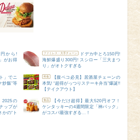
0円から!
ドデカ中とろ150円!
ファミレス・大手チェーン
」がお得
海鮮爆盛り300円! スシロー「三大まつ
り」がオトクすぎる
ト」でニ
【腹ペコ必見】居酒屋チェーンの
和食
ク炒飯”等
本気! “超得がっつりステーキ弁当”爆誕!!
【テイクアウト】
2025の
【今だけ超得】最大520円オフ！
食品
ナップが
ケンタッキーの4週間限定「神パック」
さかの“ト
がコスパ最強すぎる…！