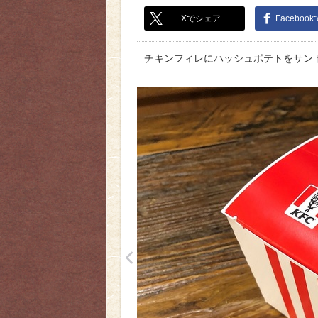
Xでシェア
Faceboo
チキンフィレにハッシュポテトをサン
<