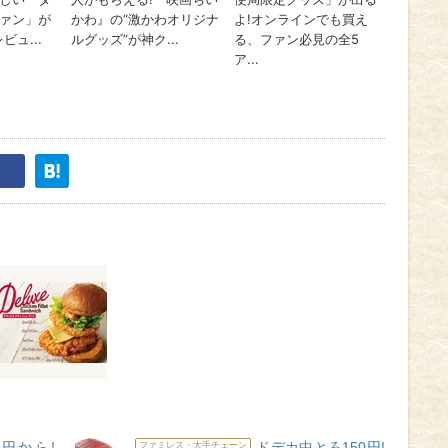
0円から!
ドデカ中とろ150円!
ファミレス・大手チェーン