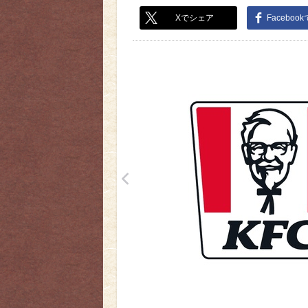
Xでシェア
Faceboo
<