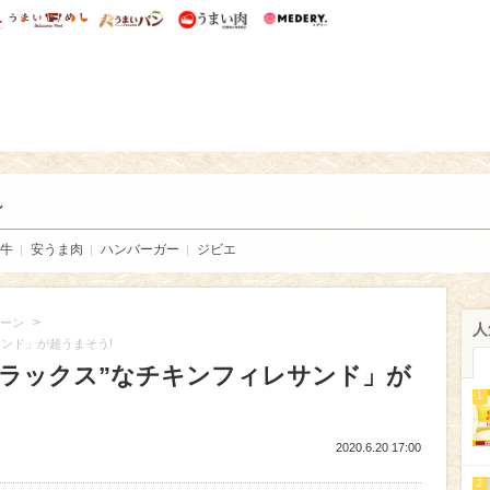
総研 ディズニー特集
mimot.
うまいめし
うまいパン
うまい肉
Medery.
い肉
し
牛
安うま肉
ハンバーガー
ジビエ
>
ーン
人
サンド」が超うまそう!
デラックス”なチキンフィレサンド」が
1
2020.6.20 17:00
2