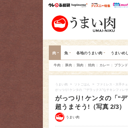
ウレぴあ総研
ハピママ*
ウレぴあ
うま
肉
魚
各地のうまい肉
うまいめ
牛肉
豚肉
鶏肉
焼肉
カレー
ブランド
>
>
うまい肉
ソトごはん
ファミレス・大手チェ
がっつり! ケンタの「“デラックス”なチキンフィレ
がっつり! ケンタの「“
超うまそう!（写真 2/3）
うまい肉