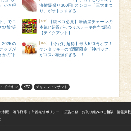
」がお得
海鮮爆盛り300円! スシロー「三大まつ
り」がオトクすぎる
ト」でニ
【腹ペコ必見】居酒屋チェーンの
和食
ク炒飯”等
本気! “超得がっつりステーキ弁当”爆誕!!
【テイクアウト】
2025の
【今だけ超得】最大520円オフ！
食品
ナップが
ケンタッキーの4週間限定「神パック」
さかの“ト
がコスパ最強すぎる…！
ライドチキン
KFC
チキンフィレサンド
の利用・著作権等
外部送信ポリシー
広告出稿・お取り組みのご相談・情報掲載
せ