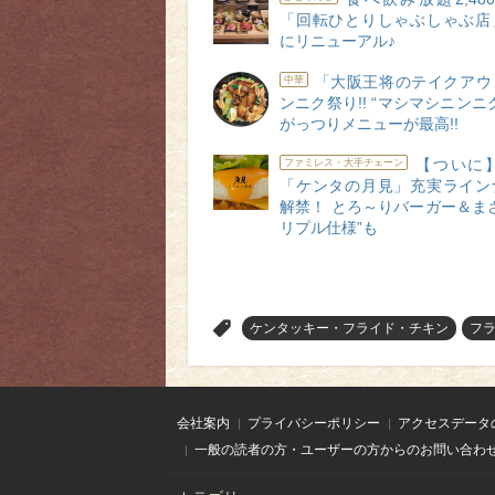
「回転ひとりしゃぶしゃぶ店
にリニューアル♪
「大阪王将のテイクアウ
中華
ンニク祭り!! “マシマシニンニ
がっつりメニューが最高!!
【ついに】
ファミレス・大手チェーン
「ケンタの月見」充実ライン
解禁！ とろ～りバーガー＆ま
リプル仕様”も
>
ケンタッキー・フライド・チキン
フ
会社案内
プライバシーポリシー
アクセスデータ
一般の読者の方・ユーザーの方からのお問い合わ