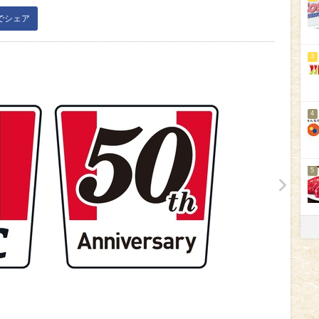
kでシェア
3
4
5