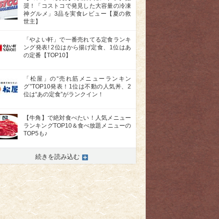
奨！「コストコで発見した大容量の冷凍
神グルメ」3品を実食レビュー【夏の救
世主】
「やよい軒」で一番売れてる定食ランキ
ング発表! 2位はから揚げ定食、1位はあ
の定番【TOP10】
「松屋」の“売れ筋メニューランキン
グ”TOP10発表！1位は不動の人気丼、2
位は“あの定食”がランクイン！
【牛角】で絶対食べたい！人気メニュー
>
ランキングTOP10＆食べ放題メニューの
TOP5も♪
続きを読み込む