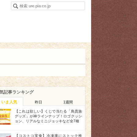
気記事ランキング
いま人気
昨日
1週間
【これは欲しい】くじで当たる「鳥貴族
グッズ」が神ラインナップ！ロゴクッシ
ョン、リアルなミニジョッキなど全7種
【コストコ実食】冷凍庫にストック推