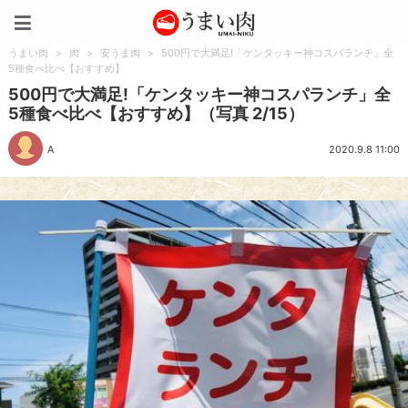
うまい肉
うまい肉
>
肉
>
安うま肉
>
500円で大満足!「ケンタッキー神コスパランチ」全
5種食べ比べ【おすすめ】
500円で大満足!「ケンタッキー神コスパランチ」全
5種食べ比べ【おすすめ】（写真 2/15）
A
2020.9.8 11:00