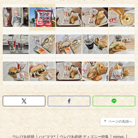
ページの先頭へ
ウレぴあ総研
|
ハピママ*
|
ウレぴあ総研 ディズニー特集
|
mimot.
|