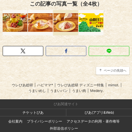
この記事の写真一覧（全4枚）
ページの先頭へ
ウレぴあ総研
|
ハピママ*
|
ウレぴあ総研 ディズニー特集
|
mimot.
|
うまいめし
|
うまいパン
|
うまい肉
|
Medery.
ぴあ関連サイト
チケットぴあ
ぴあ(アプリ&Web)
会社案内
プライバシーポリシー
アクセスデータの利用・著作権等
外部送信ポリシー