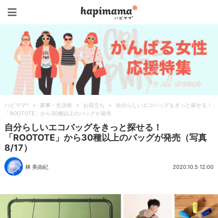
ハピママ*
ハピママ*
>
家事・生活術
>
お役立ち
>
自分らしいエコバッグをきっと探せる！
「ROOTOTE」から30種以上のバッグが発売
自分らしいエコバッグをきっと探せる！
「ROOTOTE」から30種以上のバッグが発売（写真
8/17）
林 美由紀
2020.10.5 12:00