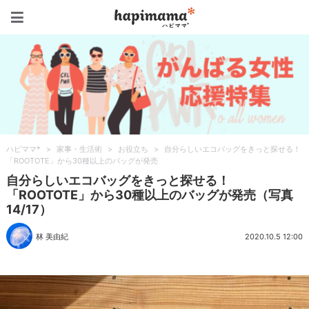
ハピママ*
ハピママ*
>
家事・生活術
>
お役立ち
>
自分らしいエコバッグをきっと探せる！
「ROOTOTE」から30種以上のバッグが発売
自分らしいエコバッグをきっと探せる！
「ROOTOTE」から30種以上のバッグが発売（写真
14/17）
林 美由紀
2020.10.5 12:00