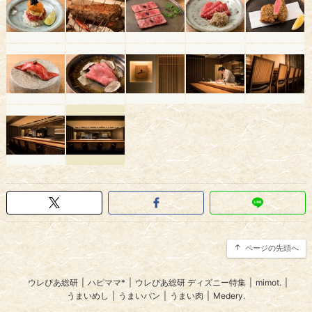
ページの先頭へ
ウレぴあ総研
|
ハピママ*
|
ウレぴあ総研 ディズニー特集
|
mimot.
|
うまいめし
|
うまいパン
|
うまい肉
|
Medery.