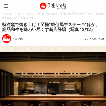
うまい肉
うまい肉
>
肉
>
牛肉
>
特注窯で焼き上げ！至極“純但馬牛ステーキ”ほか、絶品和
牛を味わい尽くす新店登場
特注窯で焼き上げ！至極“純但馬牛ステーキ”ほか、
絶品和牛を味わい尽くす新店登場（写真 12/12）
うまい肉
2017.7.24 17:00