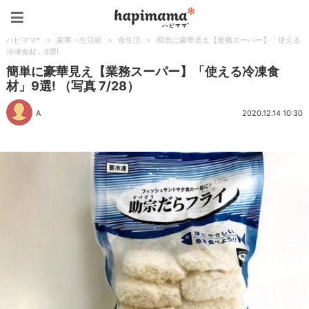
ハピママ*
ハピママ*
>
家事・生活術
>
食生活
>
簡単に豪華見え【業務スーパー】「使える
冷凍食材」9選!
簡単に豪華見え【業務スーパー】「使える冷凍食
材」9選! （写真 7/28）
A
2020.12.14 10:30