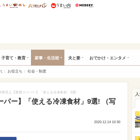
総研 ディズニー特集
mimot.
うまいめし
うまいパン
うまい肉
Medery.
ママ*
子育て・教育
家事・生活術
夫と妻
おでかけ・エンタメ
れ
お役立ち
社会・制度
豪華見え【業務スーパー】「使える冷凍食材」9選!
人
パー】「使える冷凍食材」9選! （写
1
2020.12.14 10:30
2