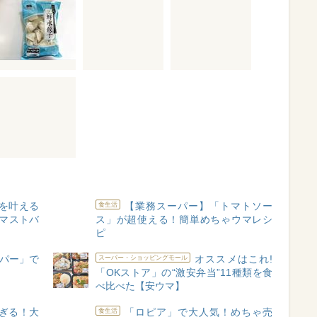
を叶える
【業務スーパー】「トマトソー
食生活
マストバ
ス」が超使える！簡単めちゃウマレシ
ピ
パー」で
オススメはこれ!
スーパー・ショッピングモール
「OKストア」の“激安弁当”11種類を食
べ比べた【安ウマ】
過ぎる！大
「ロピア」で大人気！めちゃ売
食生活