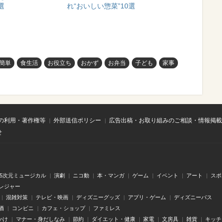
選
れ“おいしい惣菜”10選
簡単
食生活
お役立ち
おかず
お弁当
子ども
家事
の利用・著作権等
外部送信ポリシー
広告出稿・お取り組みのご相談・情報掲載
せ
.5次元ミュージカル
演劇
ニコ動
本・マンガ
ゲーム
イベント
アート
スポ
レジャー
混雑対策
テレビ・映画
ディズニーグッズ
アプリ・ゲーム
ディズニーパス
酒
コンビニ
カフェ・ショップ
ファミレス
かけ
マナー・身だしなみ
節約
ダイエット・健康
家電
文房具
雑貨
キッチ