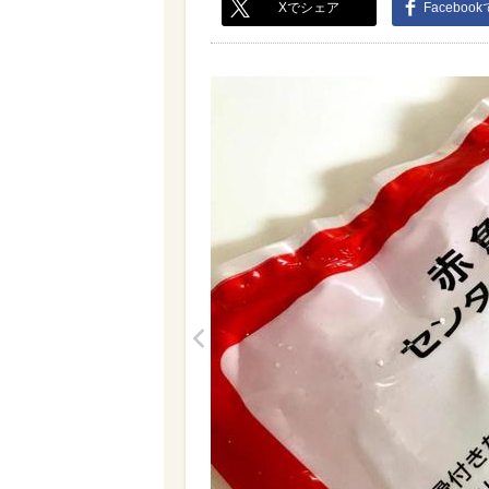
Xでシェア
Faceboo
<