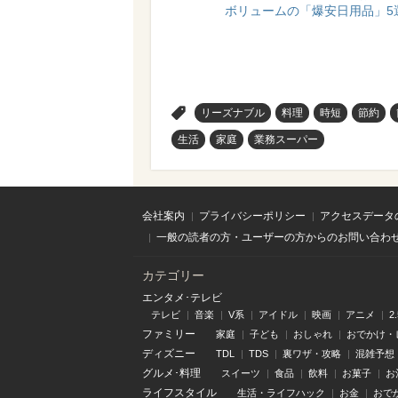
ボリュームの「爆安日用品」5
>
リーズナブル
料理
時短
節約
生活
家庭
業務スーパー
会社案内
プライバシーポリシー
アクセスデータ
一般の読者の方・ユーザーの方からのお問い合わ
カテゴリー
エンタメ･テレビ
テレビ
音楽
V系
アイドル
映画
アニメ
2
ファミリー
家庭
子ども
おしゃれ
おでかけ・
ディズニー
TDL
TDS
裏ワザ・攻略
混雑予想
グルメ･料理
スイーツ
食品
飲料
お菓子
お
ライフスタイル
生活・ライフハック
お金
おで