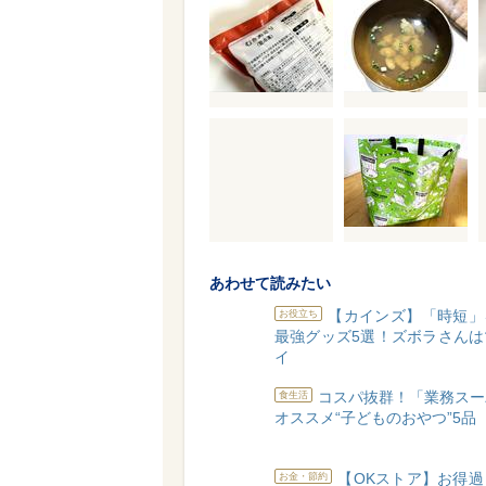
あわせて読みたい
【カインズ】「時短」
お役立ち
最強グッズ5選！ズボラさんは
イ
コスパ抜群！「業務スー
食生活
オススメ“子どものおやつ”5品
【OKストア】お得
お金・節約