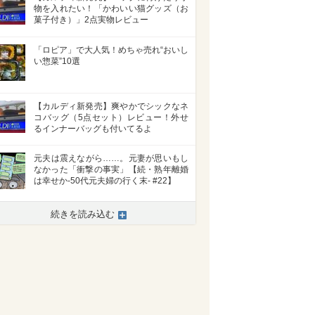
物を入れたい！「かわいい猫グッズ（お
菓子付き）」2点実物レビュー
「ロピア」で大人気！めちゃ売れ“おいし
い惣菜”10選
【カルディ新発売】爽やかでシックなネ
コバッグ（5点セット）レビュー！外せ
るインナーバッグも付いてるよ
元夫は震えながら……。元妻が思いもし
なかった「衝撃の事実」【続・熟年離婚
は幸せか-50代元夫婦の行く末- #22】
続きを読み込む
>