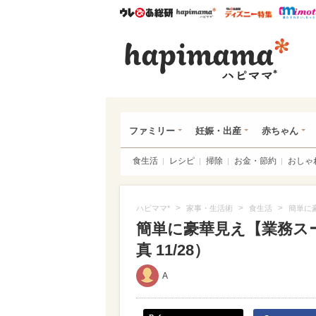
ウレぴあ総研
ハピママ*
ウレぴあ
ハピ
ファミリー
妊娠・出産
赤ちゃん
食生活
レシピ
掃除
お金・節約
おしゃ
>
>
>
ハピママ*
家事・生活術
食生活
簡単に
簡単に豪華見え【業務スー
真 11/28）
A