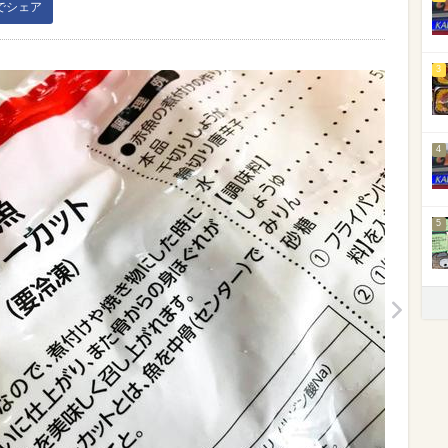
kでシェア
3
4
5