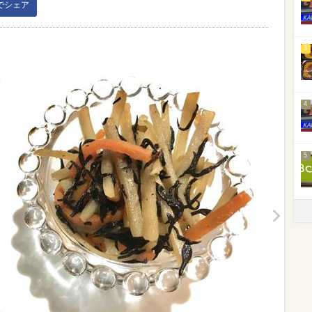
kでシェア
3
4
5