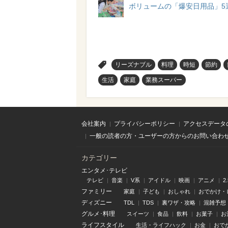
ボリュームの「爆安日用品」5
>
リーズナブル
料理
時短
節約
生活
家庭
業務スーパー
会社案内
プライバシーポリシー
アクセスデータ
一般の読者の方・ユーザーの方からのお問い合わ
カテゴリー
エンタメ･テレビ
テレビ
音楽
V系
アイドル
映画
アニメ
2
ファミリー
家庭
子ども
おしゃれ
おでかけ・
ディズニー
TDL
TDS
裏ワザ・攻略
混雑予想
グルメ･料理
スイーツ
食品
飲料
お菓子
お
ライフスタイル
生活・ライフハック
お金
おで