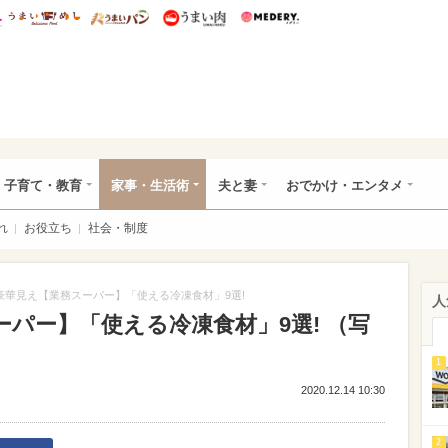
総研 ディズニー特集
mimot.
うまいめし
うまいパン
うまい肉
Medery.
ママ*
子育て・教育
家事・生活術
夫と妻
おでかけ・エンタメ
れ
お役立ち
社会・制度
豪華見え【業務スーパー】「使える冷凍食材」9選!
人
パー】「使える冷凍食材」9選! （写
1
2020.12.14 10:30
2