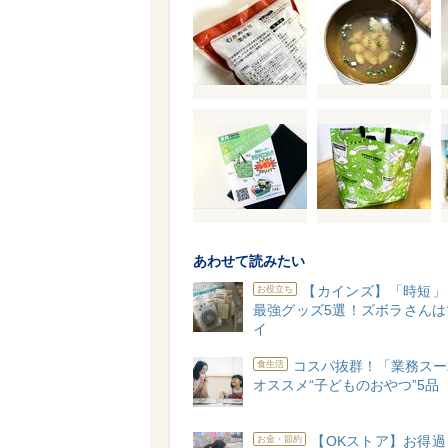
あわせて読みたい
【カインズ】「時短」
お役立ち
最強グッズ5選！ズボラさんは
イ
コスパ抜群！「業務スー
食生活
オススメ“子どものおやつ”5品
【OKストア】お得
お金・節約