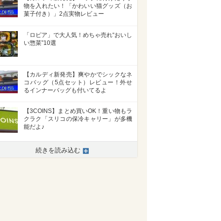
物を入れたい！「かわいい猫グッズ（お
菓子付き）」2点実物レビュー
「ロピア」で大人気！めちゃ売れ“おいし
い惣菜”10選
【カルディ新発売】爽やかでシックなネ
コバッグ（5点セット）レビュー！外せ
るインナーバッグも付いてるよ
【3COINS】まとめ買いOK！重い物もラ
クラク「スリコの保冷キャリー」が多機
能だよ♪
続きを読み込む
>