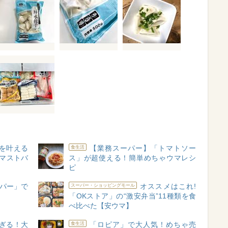
を叶える
【業務スーパー】「トマトソー
食生活
マストバ
ス」が超使える！簡単めちゃウマレシ
ピ
パー」で
オススメはこれ!
スーパー・ショッピングモール
「OKストア」の“激安弁当”11種類を食
べ比べた【安ウマ】
過ぎる！大
「ロピア」で大人気！めちゃ売
食生活