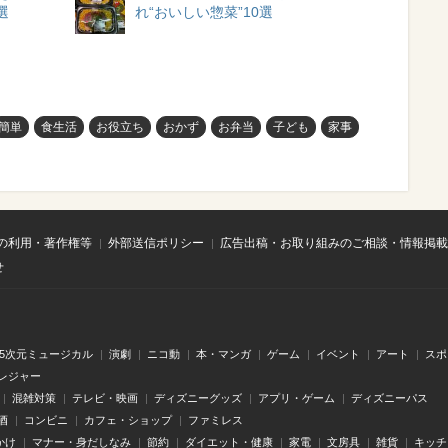
選
れ“おいしい惣菜”10選
簡単
食生活
お役立ち
おかず
お弁当
子ども
家事
の利用・著作権等
外部送信ポリシー
広告出稿・お取り組みのご相談・情報掲載
せ
.5次元ミュージカル
演劇
ニコ動
本・マンガ
ゲーム
イベント
アート
スポ
レジャー
混雑対策
テレビ・映画
ディズニーグッズ
アプリ・ゲーム
ディズニーパス
酒
コンビニ
カフェ・ショップ
ファミレス
かけ
マナー・身だしなみ
節約
ダイエット・健康
家電
文房具
雑貨
キッチ