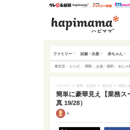
ウレぴあ総研
ハピママ*
ウレぴあ
ハピ
ファミリー
妊娠・出産
赤ちゃん
食生活
レシピ
掃除
お金・節約
おしゃ
>
>
>
ハピママ*
家事・生活術
食生活
簡単に
簡単に豪華見え【業務スー
真 19/28）
A