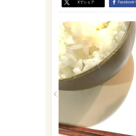
Xでシェア
Faceboo
<