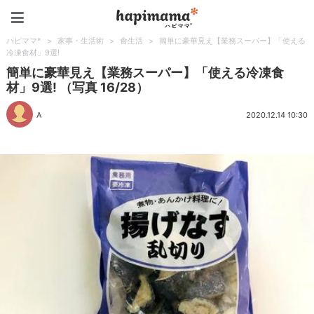
ハピママ*
ハピママ*
>
家事・生活術
>
食生活
>
簡単に豪華見え【業務スーパー】「使える
冷凍食材」9選!
簡単に豪華見え【業務スーパー】「使える冷凍食
材」9選! （写真 16/28）
A
2020.12.14 10:30