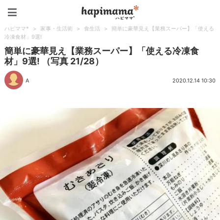
ハピママ*
ハピママ*
>
家事・生活術
>
食生活
>
簡単に豪華見え【業務スーパー】「使える
冷凍食材」9選!
簡単に豪華見え【業務スーパー】「使える冷凍食
材」9選! （写真 21/28）
A
2020.12.14 10:30