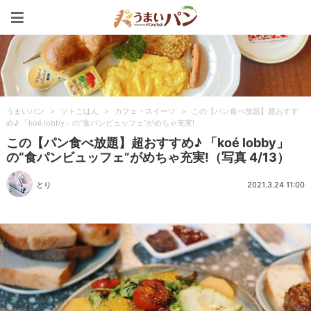
うまいパン
うまいパン
>
ソトごはん
>
カフェ・スイーツ
>
この【パン食べ放題】超おすす
め♪ 「koé lobby」の“食パンビュッフェ”がめちゃ充実!
この【パン食べ放題】超おすすめ♪ 「koé lobby」
の“食パンビュッフェ”がめちゃ充実!（写真 4/13）
とり
2021.3.24 11:00