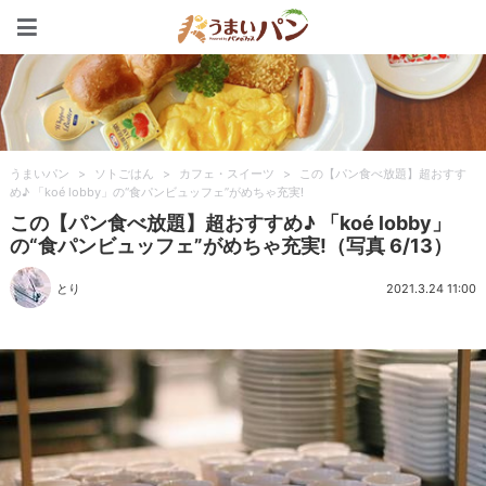
うまいパン
うまいパン
>
ソトごはん
>
カフェ・スイーツ
>
この【パン食べ放題】超おすす
め♪ 「koé lobby」の“食パンビュッフェ”がめちゃ充実!
この【パン食べ放題】超おすすめ♪ 「koé lobby」
の“食パンビュッフェ”がめちゃ充実!（写真 6/13）
とり
2021.3.24 11:00