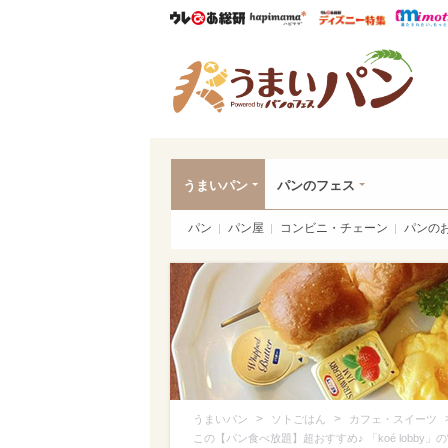
ウレぴあ総研
ハピママ*
ウレぴあ
うま
うまいパン
パンのフェス
パン
パン屋
コンビニ・チェーン
パンの
>
>
うまいパン
ソトごはん
カフェ・スイーツ
この【パン食べ放題】超おすすめ♪ 「koé lobby