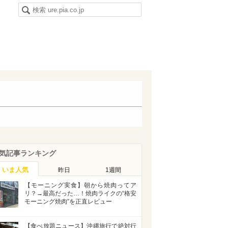
気記事ランキング
いま人気
昨日
1週間
【モーニング実食】朝から焼肉ってア
リ？→最高だった…！焼肉ライクの“格安
モーニング焼肉”を正直レビュー
【食べ放題ニュース】沖縄旅行で絶対行