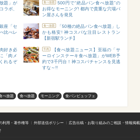
放題」が
500円で“絶品パン食べ放題”の
食べ放題
とコラボ、
お得なモーニング! 都内で貴重な穴場パ
ン屋さんを発見
 銀座「セ
「50種の絶品パン食べ放題」し
食べ放題
食べ比べレ
かも格安! 神コスパな注目レストラン
【新宿駅ランチ】
肉好き必
【食べ放題ニュース】至福の「サ
牛肉
に「肉メ
ーロインステーキ食べ放題」がWEB予
くれるぞ
約で3千円台！神コスパチャンスを見逃
すな～!!
食べ放題
食べ放題
モーニング
食パンビュッフェ
の利用・著作権等
外部送信ポリシー
広告出稿・お取り組みのご相談・情報掲載
せ