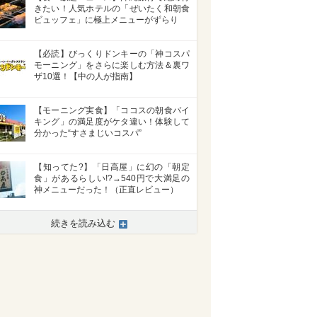
きたい！人気ホテルの「ぜいたく和朝食
ビュッフェ」に極上メニューがずらり
【必読】びっくりドンキーの「神コスパ
モーニング」をさらに楽しむ方法＆裏ワ
ザ10選！【中の人が指南】
【モーニング実食】「ココスの朝食バイ
キング」の満足度がケタ違い！体験して
分かった“すさまじいコスパ”
【知ってた?】「日高屋」に幻の「朝定
食」があるらしい!?→540円で大満足の
神メニューだった！（正直レビュー）
続きを読み込む
>