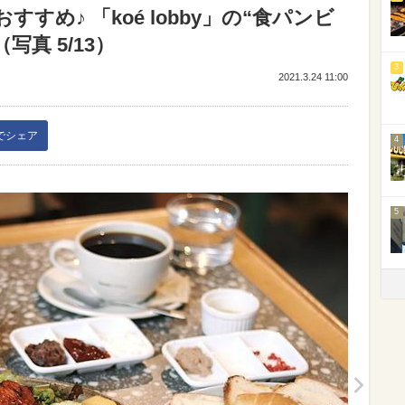
すめ♪ 「koé lobby」の“食パンビ
真 5/13）
3
2021.3.24 11:00
kでシェア
4
5