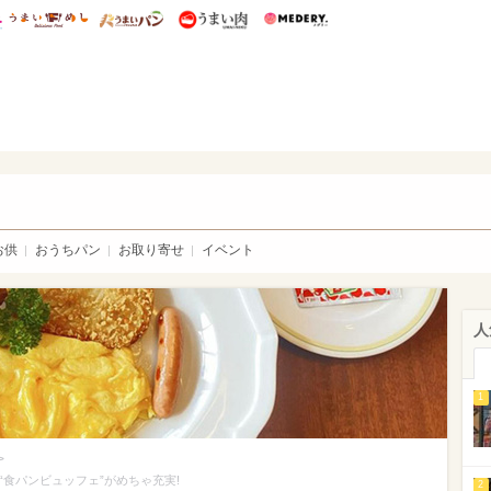
総研 ディズニー特集
mimot.
うまいめし
うまいパン
うまい肉
Medery.
いパン
お供
おうちパン
お取り寄せ
イベント
人
1
>
」の“食パンビュッフェ”がめちゃ充実!
2