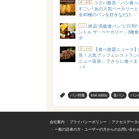
コスパ最高「パン食べ
食べ放題
すごい! あの人気ベーカリー
全40種のパンを好きなだけ
絶品“高級食パン”に行列!
パン
ントル ザ・ベーカリー」3種
ポ
【食べ放題ニュース】
安うま肉
見！人気ブッフェレストラン
ニュー追加」でさらに食べま
～!!
>
パン特集
koé lobby
食パン
パン
会社案内
プライバシーポリシー
アクセスデータ
一般の読者の方・ユーザーの方からのお問い合わ