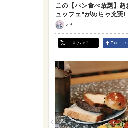
この【パン食べ放題】超おす
ュッフェ”がめちゃ充実!（写
とり
Xでシェア
Faceboo
<