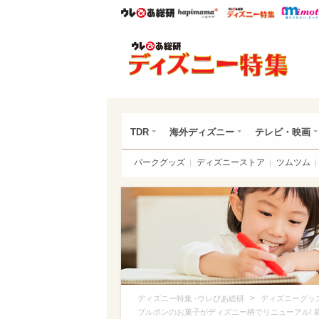
ウレぴあ総研
ハピママ*
ウレぴあ
ディ
TDR
海外ディズニー
テレビ・映画
パークグッズ
ディズニーストア
ツムツム
>
ディズニー特集 -ウレぴあ総研
ディズニーグッ
ブルボンのお菓子がディズニー柄でリニューアル! 