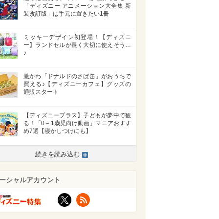
「ディズニー アニメーション大全集 新
装改訂版」は手元に置きたい1冊
ミッキーデザイン初登場！【ディズニ
ー】ランドセルが長く大切に使えそう…
♪
激かわ「ドナルドのさば缶」がおうちで
買える♪【ディズニーカフェ】グッズの
通販スタート
【ディズニープラス】子どもが夢中で観
る！「0～1歳児向け動画」マニアおすす
め7選【寝かしつけにも】
続きを読み込む
ーシャルアカウント
X
RSS