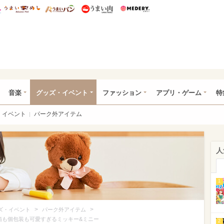
総研 ディズニー特集
mimot.
うまいめし
うまいパン
うまい肉
Medery.
ズニー特集 -ウレぴあ総研
音楽
グッズ・イベント
ファッション
アプリ・ゲーム
特
イベント
パーク外アイテム
人
1
>
>
ズ・イベント
パーク外アイテム
箱も個包装も可愛すぎるミッキー&ミニー
2