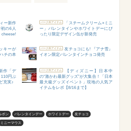
フィー新作
「スチームクリーム×ミニ
パーク外アイテム
初の6人
ー」バレンタインやホワイトデーにぴ
heese!
ったり限定デザイン缶が新発売
ッキーが
友チョコにも! 『アナ雪』
パーク外アイテム
キハチの本
イオン限定バレンタインチョコ発売
新作「デ
【ディズニー】日本中
パーク外アイテム
110円ぷ
の“激かわ最新グッズ”が大集合！「日本
ど充実♪
最大級グッズイベント」現地の人気ア
イテムをレポ【8/16まで】
ルボン
バレンタインデー
ホワイトデー
友チョコ
ミニーマウス