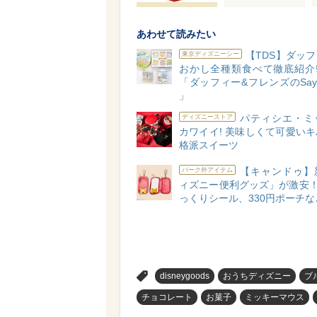
あわせて読みたい
【TDS】ダッ
東京ディズニーシー
おかし全種類食べて徹底紹介!
「ダッフィー&フレンズのSay c
」
パティシエ・ミ
ディズニーストア
カワイイ! 美味しくて可愛い
格派スイーツ
【キャンドゥ】
パーク外アイテム
ィズニー便利グッズ」が激安！
っくりシール、330円ポーチな
>
disneygoods
おうちディズニー
ブ
チョコレート
お菓子
ミッキーマウス