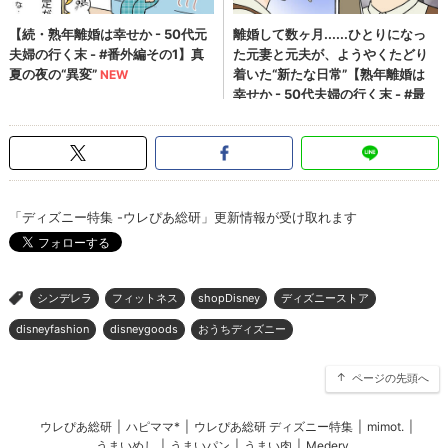
「ディズニー特集 -ウレぴあ総研」更新情報が受け取れます
シンデレラ
フィットネス
shopDisney
ディズニーストア
>
disneyfashion
disneygoods
おうちディズニー
ページの先頭へ
ウレぴあ総研
|
ハピママ*
|
ウレぴあ総研 ディズニー特集
|
mimot.
|
うまいめし
|
うまいパン
|
うまい肉
|
Medery.