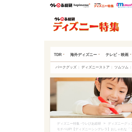
ウレぴあ総研
ハピママ*
ウレぴあ
ディ
TDR
海外ディズニー
テレビ・映画
パークグッズ
ディズニーストア
ツムツム
>
ディズニー特集 -ウレぴあ総研
ディズニーグッ
モチベUP!【ディズニーシンデレラ】おしゃれな「