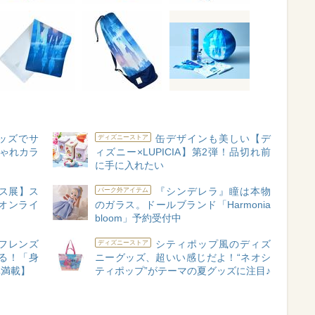
ッズでサ
缶デザインも美しい【デ
ディズニーストア
しゃれカラ
ィズニー×LUPICIA】第2弾！品切れ前
に手に入れたい
ス展】ス
『シンデレラ』瞳は本物
パーク外アイテム
オンライ
のガラス。ドールブランド「Harmonia
bloom」予約受付中
フレンズ
シティポップ風のディズ
ディズニーストア
る！「身
ニーグッズ、超いい感じだよ！“ネオシ
真満載】
ティポップ”がテーマの夏グッズに注目♪