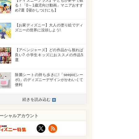
【ディズニープラス】子どもが夢中で観
る！「0～1歳児向け動画」マニアおすす
め7選【寝かしつけにも】
【お家ディズニー】大人の塗り絵でディ
ズニーの世界に没頭しよう!
【アベンジャーズ】どの作品から観れば
良い? 小学生キッズにおススメの作品5
選
除菌シートの持ち歩きに!「seepo(シー
ポ)」のディズニーデザインがかわいくて
便利
続きを読み込む
ーシャルアカウント
X
RSS