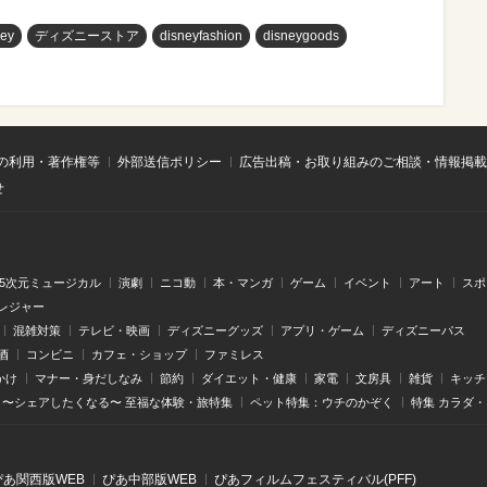
ey
ディズニーストア
disneyfashion
disneygoods
の利用・著作権等
外部送信ポリシー
広告出稿・お取り組みのご相談・情報掲載
せ
.5次元ミュージカル
演劇
ニコ動
本・マンガ
ゲーム
イベント
アート
スポ
レジャー
混雑対策
テレビ・映画
ディズニーグッズ
アプリ・ゲーム
ディズニーパス
酒
コンビニ
カフェ・ショップ
ファミレス
かけ
マナー・身だしなみ
節約
ダイエット・健康
家電
文房具
雑貨
キッチ
〜シェアしたくなる〜 至福な体験・旅特集
ペット特集：ウチのかぞく
特集 カラダ
ぴあ関⻄版WEB
ぴあ中部版WEB
ぴあフィルムフェスティバル(PFF)