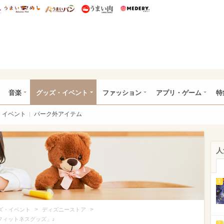
総研 ディズニー特集
mimot.
うまいめし
うまいパン
うまい肉
Medery.
ズニー特集 -ウレぴあ総研
音楽
グッズ・イベント
ファッション
アプリ・ゲーム
特
イベント
パーク外アイテム
人
1
>
>
ズ・イベント
ディズニーストア
フィットネスグッズ」♪
2