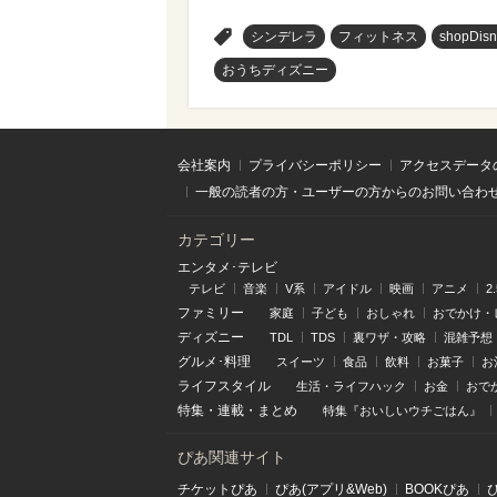
>
シンデレラ
フィットネス
shopDisn
おうちディズニー
会社案内
プライバシーポリシー
アクセスデータ
一般の読者の方・ユーザーの方からのお問い合わ
カテゴリー
エンタメ･テレビ
テレビ
音楽
V系
アイドル
映画
アニメ
2
ファミリー
家庭
子ども
おしゃれ
おでかけ・
ディズニー
TDL
TDS
裏ワザ・攻略
混雑予想
グルメ･料理
スイーツ
食品
飲料
お菓子
お
ライフスタイル
生活・ライフハック
お金
おで
特集
・
連載
・
まとめ
特集『おいしいウチごはん』
ぴあ関連サイト
チケットぴあ
ぴあ(アプリ&Web)
BOOKぴあ