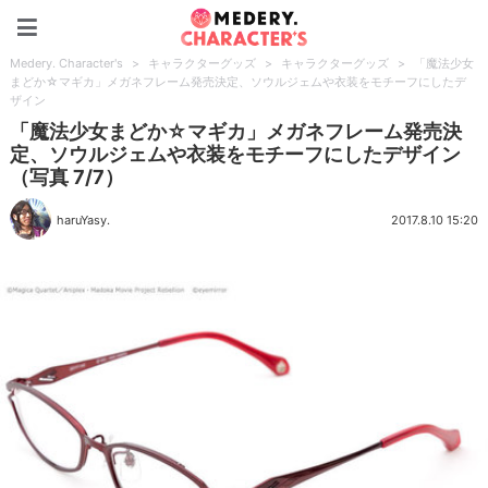
Medery. Character's
Medery. Character's
>
キャラクターグッズ
>
キャラクターグッズ
>
「魔法少女
まどか☆マギカ」メガネフレーム発売決定、ソウルジェムや衣装をモチーフにしたデ
ザイン
「魔法少女まどか☆マギカ」メガネフレーム発売決
定、ソウルジェムや衣装をモチーフにしたデザイン
（写真 7/7）
haruYasy.
2017.8.10 15:20