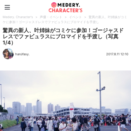
Medery. Character's
Medery. Character's
>
声優・イベント
>
イベント
>
驚異の新人、叶姉妹がコミ
ケに参加！ゴージャスドレスでファビュラスにブロマイドを手渡し
驚異の新人、叶姉妹がコミケに参加！ゴージャスド
レスでファビュラスにブロマイドを手渡し（写真
1/4）
haruYasy.
2017.8.11 12:10