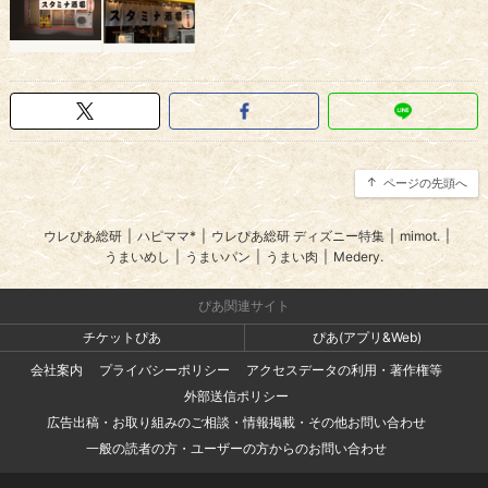
ページの先頭へ
ウレぴあ総研
|
ハピママ*
|
ウレぴあ総研 ディズニー特集
|
mimot.
|
うまいめし
|
うまいパン
|
うまい肉
|
Medery.
ぴあ関連サイト
チケットぴあ
ぴあ(アプリ&Web)
会社案内
プライバシーポリシー
アクセスデータの利用・著作権等
外部送信ポリシー
広告出稿・お取り組みのご相談・情報掲載・その他お問い合わせ
一般の読者の方・ユーザーの方からのお問い合わせ