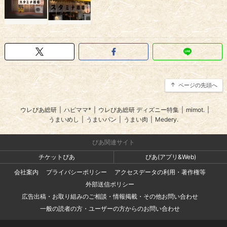
ページの先頭へ
ウレぴあ総研
|
ハピママ*
|
ウレぴあ総研 ディズニー特集
|
mimot.
|
うまいめし
|
うまいパン
|
うまい肉
|
Medery.
ぴあ関連サイト
チケットぴあ
ぴあ(アプリ&Web)
会社案内
プライバシーポリシー
アクセスデータの利用・著作権等
外部送信ポリシー
広告出稿・お取り組みのご相談・情報掲載・その他お問い合わせ
一般の読者の方・ユーザーの方からのお問い合わせ