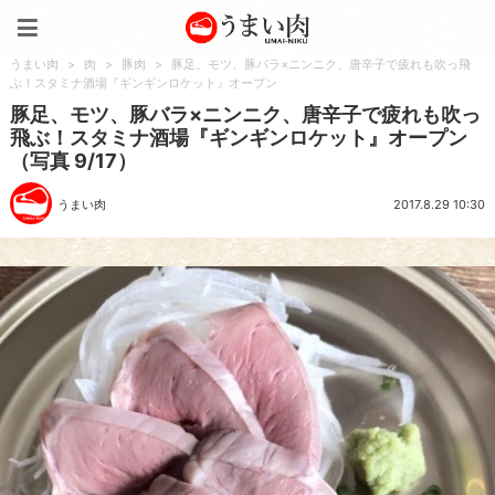
うまい肉
うまい肉
>
肉
>
豚肉
>
豚足、モツ、豚バラ×ニンニク、唐辛子で疲れも吹っ飛
ぶ！スタミナ酒場『ギンギンロケット』オープン
豚足、モツ、豚バラ×ニンニク、唐辛子で疲れも吹っ
飛ぶ！スタミナ酒場『ギンギンロケット』オープン
（写真 9/17）
うまい肉
2017.8.29 10:30