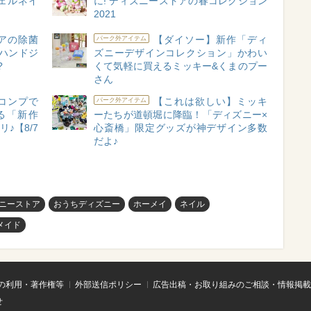
ェルネイ
に! ディズニーストアの春コレクション
2021
アの除菌
【ダイソー】新作「ディ
パーク外アイテム
ハンドジ
ズニーデザインコレクション」かわい
?
くて気軽に買えるミッキー&くまのプー
さん
コンプで
【これは欲しい】ミッキ
パーク外アイテム
る「新作
ーたちが道頓堀に降臨！「ディズニー×
♪【8/7
心斎橋」限定グッズが神デザイン多数
だよ♪
ニーストア
おうちディズニー
ホーメイ
ネイル
メイド
の利用・著作権等
外部送信ポリシー
広告出稿・お取り組みのご相談・情報掲載
せ