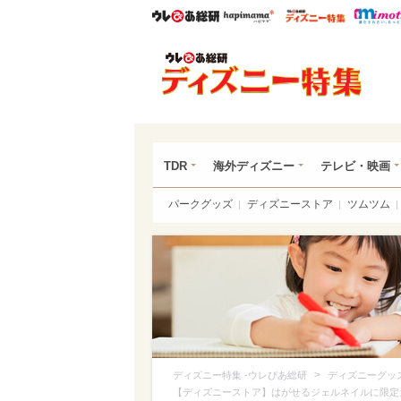
ウレぴあ総研
ハピママ*
ウレぴあ
ディ
TDR
海外ディズニー
テレビ・映画
パークグッズ
ディズニーストア
ツムツム
>
ディズニー特集 -ウレぴあ総研
ディズニーグッ
【ディズニーストア】はがせるジェルネイルに限定カ