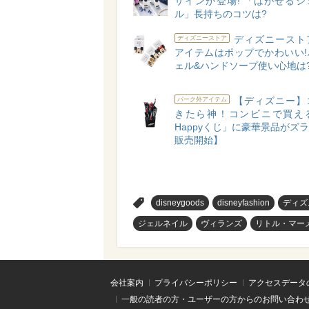
ザインが登場! 「はがせるジ
ル」長持ちのコツは?
ディズニースト
ディズニーストア
アイテムはポップでかわいい!
ェル&ハンドソープ使い心地は
【ディズニー】
パーク外アイテム
きたら神！コンビニで買え
Happyくじ」に豪華景品がズラリ
販売開始】
>
disneygoods
disneyfashion
ディズ
ジェルネイル
ヴィランズ
リトル・マー
会社案内
プライバシーポリシー
アクセスデータ
一般の読者の方・ユーザーの方からのお問い合わ