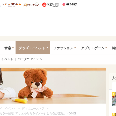
総研 ディズニー特集
mimot.
うまいめし
うまいパン
うまい肉
Medery.
ズニー特集 -ウレぴあ総研
音楽
グッズ・イベント
ファッション
アプリ・ゲーム
特
イベント
パーク外アイテム
人
1
>
>
ズ・イベント
ディズニーストア
ラー登場! アリエルたちをイメージした色が素敵、HOMEI
2