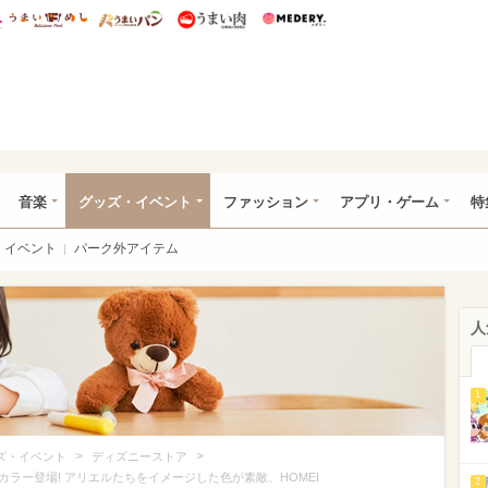
総研 ディズニー特集
mimot.
うまいめし
うまいパン
うまい肉
Medery.
ズニー特集 -ウレぴあ総研
音楽
グッズ・イベント
ファッション
アプリ・ゲーム
特
イベント
パーク外アイテム
人
1
>
>
ズ・イベント
ディズニーストア
ラー登場! アリエルたちをイメージした色が素敵、HOMEI
2