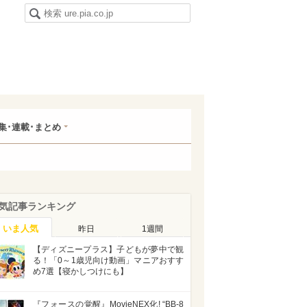
集･連載･まとめ
気記事ランキング
いま人気
昨日
1週間
【ディズニープラス】子どもが夢中で観
る！「0～1歳児向け動画」マニアおすす
め7選【寝かしつけにも】
『フォースの覚醒』MovieNEX化! “BB-8