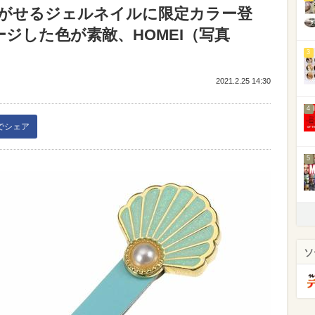
がせるジェルネイルに限定カラー登
ージした色が素敵、HOMEI（写真
3
2021.2.25 14:30
4
kでシェア
5
ソ