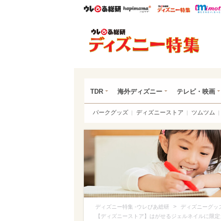
ウレぴあ総研
ハピママ*
ウレぴあ
ディ
TDR
海外ディズニー
テレビ・映画
パークグッズ
ディズニーストア
ツムツム
>
ディズニー特集 -ウレぴあ総研
ディズニーグッ
【ディズニーストア】はがせるジェルネイルに限定カ