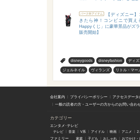
【ディズニー】
パーク外アイテム
きたら神！コンビニで買え
Happyくじ」に豪華景品がズラリ
販売開始】
>
disneygoods
disneyfashion
ディズ
ジェルネイル
ヴィランズ
リトル・マー
会社案内
プライバシーポリシー
アクセスデータ
一般の読者の方・ユーザーの方からのお問い合わ
カテゴリー
エンタメ･テレビ
テレビ
音楽
V系
アイドル
映画
アニメ
2
ファミリー
家庭
子ども
おしゃれ
おでかけ・