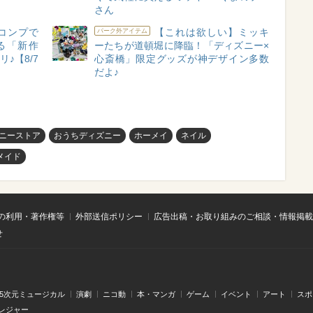
さん
コンプで
【これは欲しい】ミッキ
パーク外アイテム
る「新作
ーたちが道頓堀に降臨！「ディズニー×
♪【8/7
心斎橋」限定グッズが神デザイン多数
だよ♪
ニーストア
おうちディズニー
ホーメイ
ネイル
メイド
の利用・著作権等
外部送信ポリシー
広告出稿・お取り組みのご相談・情報掲載
せ
.5次元ミュージカル
演劇
ニコ動
本・マンガ
ゲーム
イベント
アート
スポ
レジャー