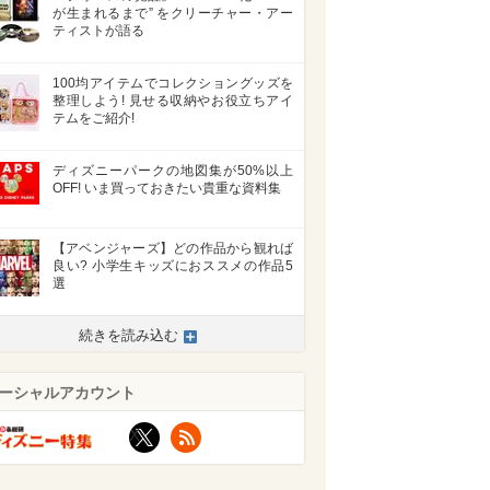
が生まれるまで” をクリーチャー・アー
ティストが語る
100均アイテムでコレクショングッズを
整理しよう! 見せる収納やお役立ちアイ
テムをご紹介!
ディズニーパークの地図集が50%以上
OFF! いま買っておきたい貴重な資料集
【アベンジャーズ】どの作品から観れば
良い? 小学生キッズにおススメの作品5
選
続きを読み込む
ーシャルアカウント
X
RSS