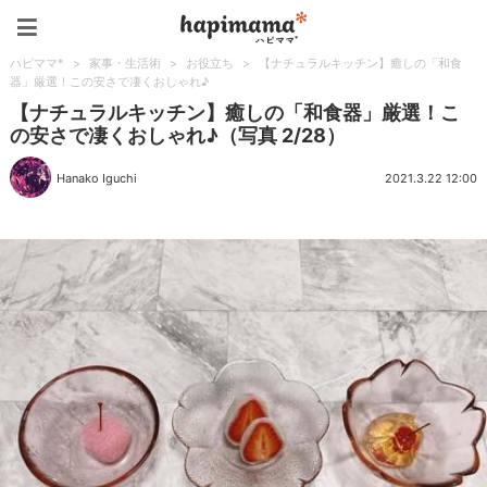
ハピママ*
ハピママ*
>
家事・生活術
>
お役立ち
>
【ナチュラルキッチン】癒しの「和食
器」厳選！この安さで凄くおしゃれ♪
【ナチュラルキッチン】癒しの「和食器」厳選！こ
の安さで凄くおしゃれ♪（写真 2/28）
Hanako Iguchi
2021.3.22 12:00