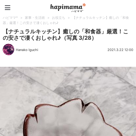
ハピママ*
ハピママ*
>
家事・生活術
>
お役立ち
>
【ナチュラルキッチン】癒しの「和食
器」厳選！この安さで凄くおしゃれ♪
【ナチュラルキッチン】癒しの「和食器」厳選！こ
の安さで凄くおしゃれ♪（写真 3/28）
Hanako Iguchi
2021.3.22 12:00