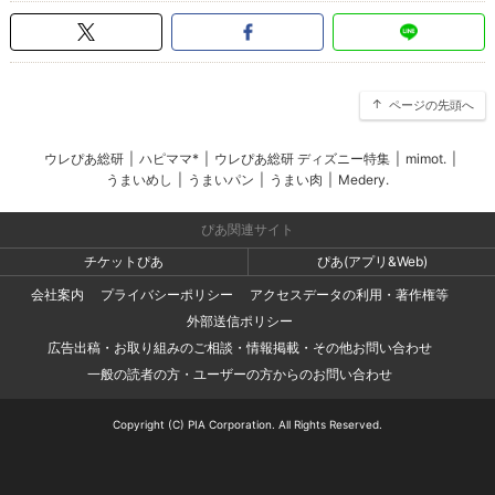
ページの先頭へ
ウレぴあ総研
|
ハピママ*
|
ウレぴあ総研 ディズニー特集
|
mimot.
|
うまいめし
|
うまいパン
|
うまい肉
|
Medery.
ぴあ関連サイト
チケットぴあ
ぴあ(アプリ&Web)
会社案内
プライバシーポリシー
アクセスデータの利用・著作権等
外部送信ポリシー
広告出稿・お取り組みのご相談・情報掲載・その他お問い合わせ
一般の読者の方・ユーザーの方からのお問い合わせ
Copyright (C) PIA Corporation. All Rights Reserved.