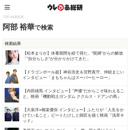
ウレぴあ総研（うれぴあ）
TOP
>
検索結果
阿部 裕華
で検索
検索結果
【松本まりか】休養期間を経て得た、“呪縛”からの解放
「“自分らしさ”が分かりかけてきた」
【ドラゴンボール超】神谷浩史＆宮野真守、仲睦まじい
インタビュー「まもちゃんはスーパーヒーロー」
【内田雄馬 インタビュー】“声優”だからこそ味わえるこ
と。映画『機動戦士ガンダム ククルス・ドアンの島』
【大泉洋×柳楽優弥 インタビュー】ふたりが「人生をか
けていること」ビートたけしと師匠を描く映画『浅草キ
ッド』