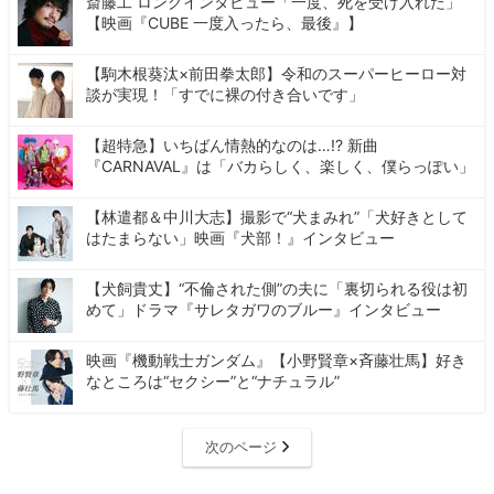
斎藤工 ロングインタビュー「一度、死を受け入れた」
【映画『CUBE 一度入ったら、最後』】
【駒木根葵汰×前田拳太郎】令和のスーパーヒーロー対
談が実現！「すでに裸の付き合いです」
【超特急】いちばん情熱的なのは…!? 新曲
『CARNAVAL』は「バカらしく、楽しく、僕らっぽい」
【林遣都＆中川大志】撮影で“犬まみれ”「犬好きとして
はたまらない」映画『犬部！』インタビュー
【犬飼貴丈】“不倫された側”の夫に「裏切られる役は初
めて」ドラマ『サレタガワのブルー』インタビュー
映画『機動戦士ガンダム』【小野賢章×斉藤壮馬】好き
なところは“セクシー”と“ナチュラル”
次のページ