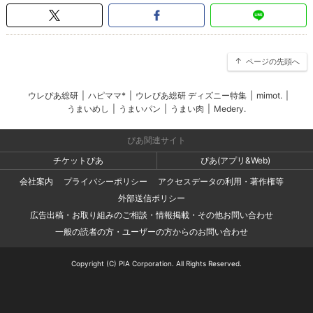
ページの先頭へ
ウレぴあ総研
|
ハピママ*
|
ウレぴあ総研 ディズニー特集
|
mimot.
|
うまいめし
|
うまいパン
|
うまい肉
|
Medery.
ぴあ関連サイト
チケットぴあ
ぴあ(アプリ&Web)
会社案内
プライバシーポリシー
アクセスデータの利用・著作権等
外部送信ポリシー
広告出稿・お取り組みのご相談・情報掲載・その他お問い合わせ
一般の読者の方・ユーザーの方からのお問い合わせ
Copyright (C) PIA Corporation. All Rights Reserved.