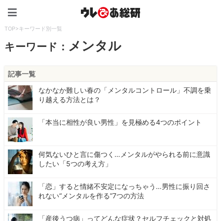
ウレぴあ総研（うれぴあ）
TOP
>
キーワード別一覧
メンタル
キーワード：
記事一覧
なかなか難しい春の「メンタルコントロール」不調を乗
り越える方法とは？
「本当に相性が良い男性」を見極める4つのポイント
何気ないひと言に傷つく…メンタルがやられる前に意識
したい「5つの考え方」
「恋」すると情緒不安定になっちゃう…男性に振り回さ
れない“メンタルを作る”7つの方法
「産後うつ病」ってどんな症状？セルフチェックと対処