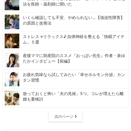
法を医師・薬剤師に聞いた
いくら確認しても不安、やめられない…【強迫性障害】
の原因と改善法
ストレス→リラックス♪ 自律神経を整える「快眠アイテ
ム」５選
産後ママに助産院のススメ『おっぱい先生』作者・泉ゆ
たかインタビュー【前編】
お疲れ気味なら試してみたい「幸せホルモン分泌」カン
タン習慣
放っておくと怖い「夫の兆候」5つ。コレが増えたら離
婚も要検討
次のページ