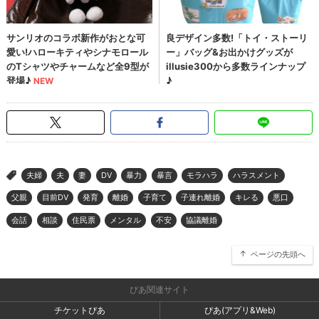
夫婦
夫
妻
DV
暴力
暴言
モラハラ
ハラスメント
>
父親
目前DV
発育
離婚
子育て
子連れ離婚
キレる
悪口
会話
相談
住民票
メンタル
不安
協議離婚
ページの先頭へ
ぴあ関連サイト
チケットぴあ
ぴあ(アプリ&Web)