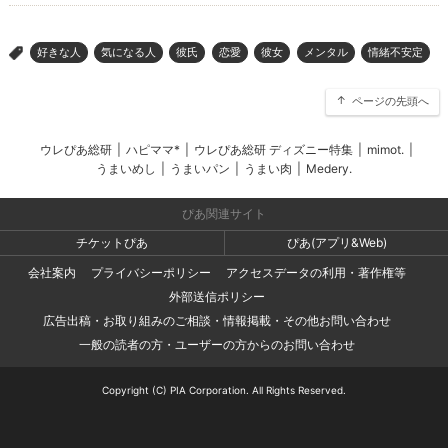
好きな人
気になる人
彼氏
恋愛
彼女
メンタル
情緒不安定
>
ページの先頭へ
ウレぴあ総研
|
ハピママ*
|
ウレぴあ総研 ディズニー特集
|
mimot.
|
うまいめし
|
うまいパン
|
うまい肉
|
Medery.
ぴあ関連サイト
チケットぴあ
ぴあ(アプリ&Web)
会社案内
プライバシーポリシー
アクセスデータの利用・著作権等
外部送信ポリシー
広告出稿・お取り組みのご相談・情報掲載・その他お問い合わせ
一般の読者の方・ユーザーの方からのお問い合わせ
Copyright (C) PIA Corporation. All Rights Reserved.