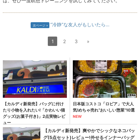
は、ぜひ一度瞑想トレーニングを試してみてください。
“冷静”な友人がもしいたら…
次ページ
1
2
3
»