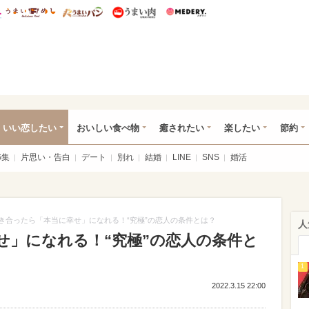
総研 ディズニー特集
mimot.
うまいめし
うまいパン
うまい肉
Medery.
ot.(ミモット)
いい恋したい
おいしい食べ物
癒されたい
楽したい
節約
G集
片思い・告白
デート
別れ
結婚
LINE
SNS
婚活
き合ったら「本当に幸せ」になれる！“究極”の恋人の条件とは？
人
せ」になれる！“究極”の恋人の条件と
1
2022.3.15 22:00