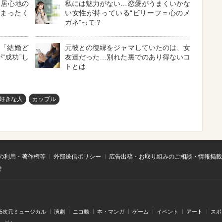
に居心地の
私には魅力がない…恋愛がうまくいかな
がまったく
い女性が持っている“ビリーフ＝心のメ
ガネ”って？
】「結婚ど
元彼との復縁をジャマしていたのは、女
“成功”し
友達だった…別れた裏でのあり得ないコ
トとは
好きな人
カップル
の利用・著作権等
外部送信ポリシー
広告出稿・お取り組みのご相談・情報掲載
せ
.5次元ミュージカル
演劇
ニコ動
本・マンガ
ゲーム
イベント
アート
スポ