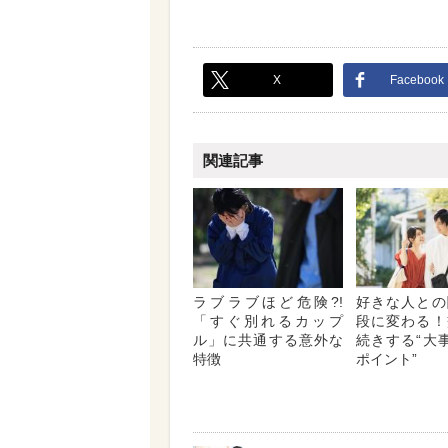
X
Facebook
関連記事
ラブラブほど危険?!
好きな人との
「すぐ別れるカップ
段に変わる！
ル」に共通する意外な
続きする“大
特徴
ポイント”