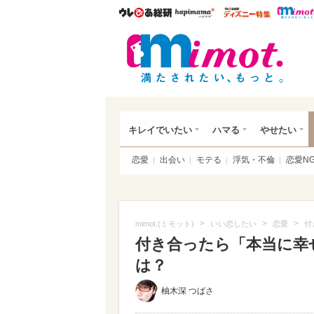
ウレぴあ総研
ハピママ*
ウレぴあ
mim
キレイでいたい
ハマる
やせたい
恋愛
出会い
モテる
浮気・不倫
恋愛N
>
>
>
mimot.(ミモット)
いい恋したい
恋愛
付
付き合ったら「本当に幸
は？
柚木深 つばさ