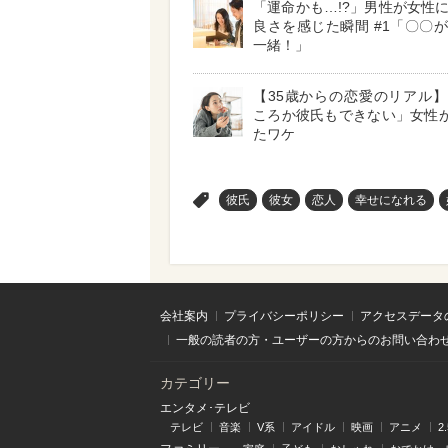
「運命かも…!?」男性が女性
良さを感じた瞬間 #1「〇〇
一緒！」
【35歳からの恋愛のリアル
ころか彼氏もできない」女性が
たワケ
>
彼氏
彼女
恋人
幸せになれる
会社案内
プライバシーポリシー
アクセスデータ
一般の読者の方・ユーザーの方からのお問い合わ
カテゴリー
エンタメ･テレビ
テレビ
音楽
V系
アイドル
映画
アニメ
2