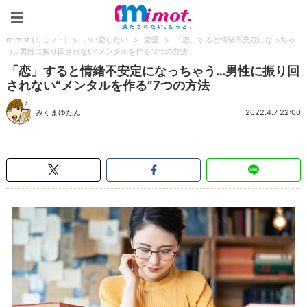
mimot.(ミモット)
mimot.(ミモット)
>
いい恋したい
>
恋愛
>
「恋」すると情緒不安定になっちゃ
う…男性に振り回されない“メンタルを作る”7つの方法
「恋」すると情緒不安定になっちゃう…男性に振り回
されない“メンタルを作る”7つの方法
みくまゆたん
2022.4.7 22:00