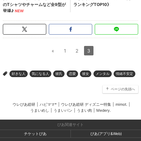
«
1
2
3
好きな人
気になる人
彼氏
恋愛
彼女
メンタル
情緒不安定
>
ページの先頭へ
ウレぴあ総研
|
ハピママ*
|
ウレぴあ総研 ディズニー特集
|
mimot.
|
うまいめし
|
うまいパン
|
うまい肉
|
Medery.
ぴあ関連サイト
チケットぴあ
ぴあ(アプリ&Web)