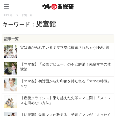
ウレぴあ総研（うれぴあ）
TOP
>
キーワード別一覧
児童館
キーワード：
記事一覧
実は嫌がられている？ママ友に敬遠されちゃうNG話題
【ママ友】「公園デビュー」の不安解消！先輩ママの体
験談
【ママ友】初対面から好印象を持たれる「ママの特徴」
５つ
【産後クライシス】乗り越えた先輩ママに聞く「ストレ
スを溜めない方法」
【幼児期】先輩ママが教える、子育てママが「まったく