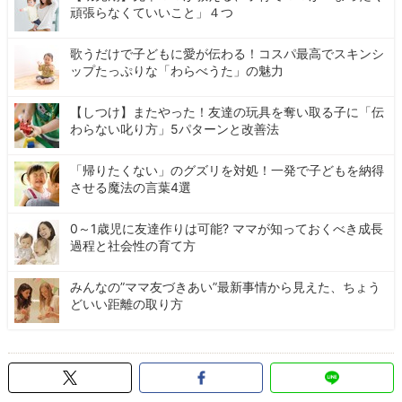
頑張らなくていいこと」４つ
歌うだけで子どもに愛が伝わる！コスパ最高でスキンシ
ップたっぷりな「わらべうた」の魅力
【しつけ】またやった！友達の玩具を奪い取る子に「伝
わらない叱り方」5パターンと改善法
「帰りたくない」のグズリを対処！一発で子どもを納得
させる魔法の言葉4選
0～1歳児に友達作りは可能? ママが知っておくべき成長
過程と社会性の育て方
みんなの”ママ友づきあい”最新事情から見えた、ちょう
どいい距離の取り方