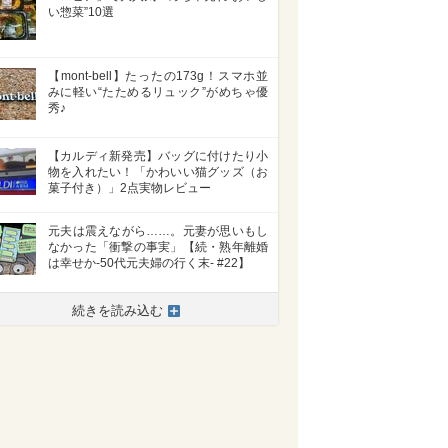
い惣菜”10選
【mont-bell】たったの173g！スマホ並
みに軽い“たためるリュック”がめちゃ優
秀♪
【カルディ新発売】バッグに付けたり小
物を入れたい！「かわいい猫グッズ（お
菓子付き）」2点実物レビュー
元夫は震えながら……。元妻が思いもし
なかった「衝撃の事実」【続・熟年離婚
は幸せか-50代元夫婦の行く末- #22】
続きを読み込む