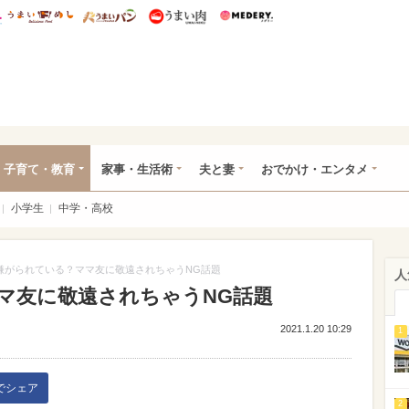
総研 ディズニー特集
mimot.
うまいめし
うまいパン
うまい肉
Medery.
ママ*
子育て・教育
家事・生活術
夫と妻
おでかけ・エンタメ
小学生
中学・高校
嫌がられている？ママ友に敬遠されちゃうNG話題
人
マ友に敬遠されちゃうNG話題
2021.1.20 10:29
1
kでシェア
2