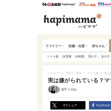
ウレぴあ総研
ハピママ*
ウレぴあ
ハピ
ファミリー
妊娠・出産
赤ちゃん
１〜３歳
保育園
幼稚園
男の子
女の子
>
>
>
ハピママ*
子育て・教育
１〜３歳
実は
実は嫌がられている？マ
池守 りぜね
Xでシェア
Faceboo