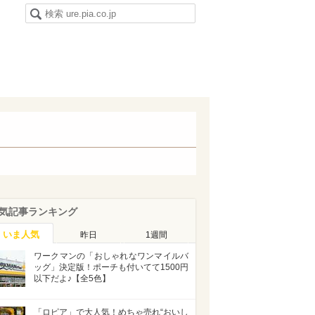
気記事ランキング
いま人気
昨日
1週間
ワークマンの「おしゃれなワンマイルバ
ッグ」決定版！ポーチも付いてて1500円
以下だよ♪【全5色】
「ロピア」で大人気！めちゃ売れ“おいし