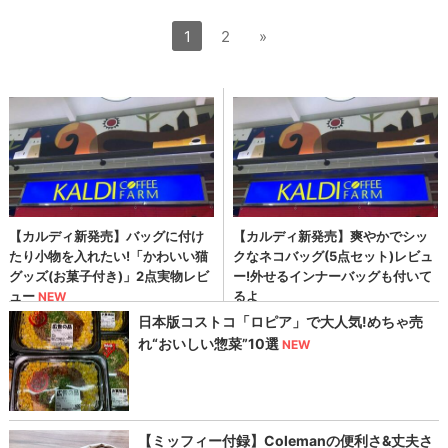
1
2
»