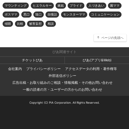
マウンティング
ヒエラルキー
嫉妬
プライド
人づきあい
園ママ
ボスママ
悪口
陰口
自慢話
モンスターママ
コミュニケーション
傾聴
比較
被害妄想
相談
ページの先頭へ
ぴあ関連サイト
チケットぴあ
ぴあ(アプリ&Web)
会社案内
プライバシーポリシー
アクセスデータの利用・著作権等
外部送信ポリシー
広告出稿・お取り組みのご相談・情報掲載・その他お問い合わせ
一般の読者の方・ユーザーの方からのお問い合わせ
Copyright (C) PIA Corporation. All Rights Reserved.