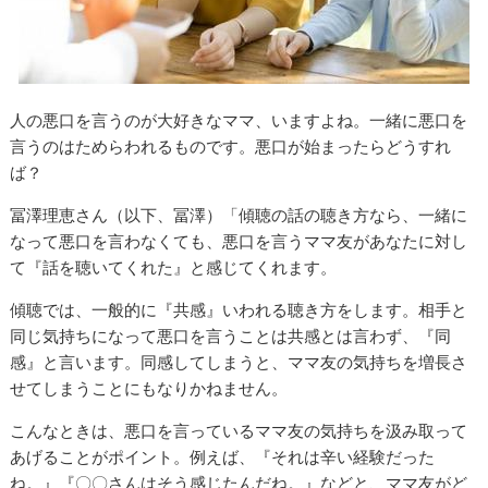
人の悪口を言うのが大好きなママ、いますよね。一緒に悪口を
言うのはためらわれるものです。悪口が始まったらどうすれ
ば？
冨澤理恵さん（以下、冨澤）「傾聴の話の聴き方なら、一緒に
なって悪口を言わなくても、悪口を言うママ友があなたに対し
て『話を聴いてくれた』と感じてくれます。
傾聴では、一般的に『共感』いわれる聴き方をします。相手と
同じ気持ちになって悪口を言うことは共感とは言わず、『同
感』と言います。同感してしまうと、ママ友の気持ちを増長さ
せてしまうことにもなりかねません。
こんなときは、悪口を言っているママ友の気持ちを汲み取って
あげることがポイント。例えば、『それは辛い経験だった
ね。』『〇〇さんはそう感じたんだね。』などと、ママ友がど