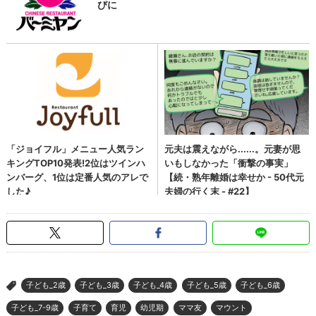
子ども_2歳
子ども_3歳
子ども_4歳
子ども_5歳
子ども_6歳
>
子ども_7-9歳
子育て
育児
幼児期
ママ友
マウント