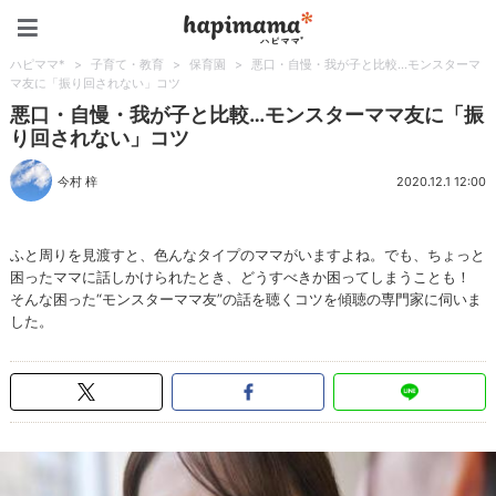
ハピママ*
ハピママ*
>
子育て・教育
>
保育園
>
悪口・自慢・我が子と比較…モンスターマ
マ友に「振り回されない」コツ
悪口・自慢・我が子と比較…モンスターママ友に「振
り回されない」コツ
今村 梓
2020.12.1 12:00
ふと周りを見渡すと、色んなタイプのママがいますよね。でも、ちょっと
困ったママに話しかけられたとき、どうすべきか困ってしまうことも！
そんな困った“モンスターママ友”の話を聴くコツを傾聴の専門家に伺いま
した。