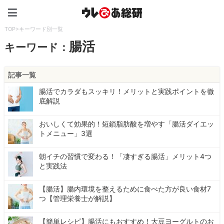
ウレぴあ総研（うれぴあ）
TOP
>
キーワード別一覧
腸活
キーワード：
記事一覧
腸活でカラダもスッキリ！メリットと実践ポイントを徹
底解説
おいしくて効果的！短鎖脂肪酸を増やす「腸活ダイエッ
トメニュー」3選
朝イチの習慣で変わる！「凄すぎる腸活」メリット4つ
と実践法
【腸活】腸内環境を整えるために食べた方が良い食材7
つ【管理栄養士が解説】
【簡単レシピ】腸活にもおすすめ！大豆ヨーグルトのお