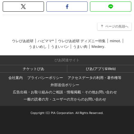
ページの先頭へ
ウレぴあ総研
|
ハピママ*
|
ウレぴあ総研 ディズニー特集
|
mimot.
|
うまいめし
|
うまいパン
|
うまい肉
|
Medery.
ぴあ関連サイト
チケットぴあ
ぴあ(アプリ&Web)
会社案内
プライバシーポリシー
アクセスデータの利用・著作権等
外部送信ポリシー
広告出稿・お取り組みのご相談・情報掲載・その他お問い合わせ
一般の読者の方・ユーザーの方からのお問い合わせ
Copyright (C) PIA Corporation. All Rights Reserved.