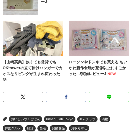
おいしいウチごはん
Kimchi Lab Tokyo
キムチラボ
漬物
>
韓国グルメ
腸活
菌活
発酵食品
お取り寄せ