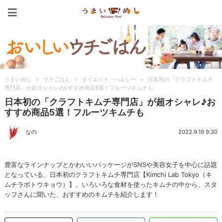
うまいめし
うまいめし
>
ウチごはん
>
ダイエット・ヘルシー
>
日本初の「クラフトキムチ
専門店」が超オシャレ♪おすすめ商品5選！フルーツキムチも
日本初の「クラフトキムチ専門店」が超オシャレ♪お
すすめ商品5選！フルーツキムチも
なの
2022.9.19 9:30
豊富なラインナップとかわいいパッケージがSNSや美容女子を中心に話題
となっている、日本初のクラフトキムチ専門店【Kimchi Lab Tokyo（キ
ムチラボトウキョウ）】。いろいろな食材を使ったキムチの中から、スタ
ッフさんに聞いた、おすすめのキムチを紹介します！