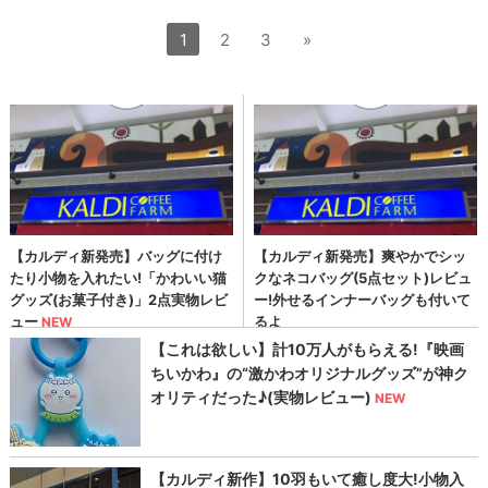
1
2
3
»