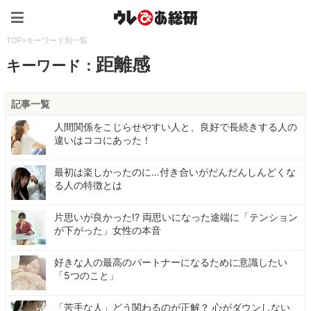
ウレぴあ総研（うれぴあ）
TOP
>
キーワード別一覧
距離感
キーワード：
記事一覧
人間関係をこじらせやすい人と、良好で長続きする人の
違いはココにあった！
最初は楽しかったのに…付き合いがだんだんしんどくな
る人の特徴とは
片思いが良かった!? 両思いになった途端に「テンション
が下がった」女性の本音
好きな人の最高のパートナーになるために意識したい
「5つのこと」
「苦手な人」どう関わるのが正解？ 心がダウンしない