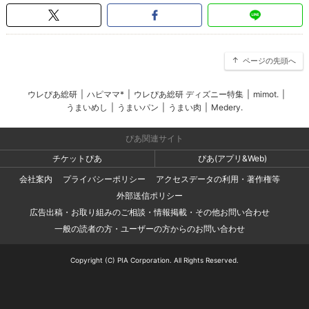
ページの先頭へ
ウレぴあ総研
|
ハピママ*
|
ウレぴあ総研 ディズニー特集
|
mimot.
|
うまいめし
|
うまいパン
|
うまい肉
|
Medery.
ぴあ関連サイト
チケットぴあ
ぴあ(アプリ&Web)
会社案内
プライバシーポリシー
アクセスデータの利用・著作権等
外部送信ポリシー
広告出稿・お取り組みのご相談・情報掲載・その他お問い合わせ
一般の読者の方・ユーザーの方からのお問い合わせ
Copyright (C) PIA Corporation. All Rights Reserved.