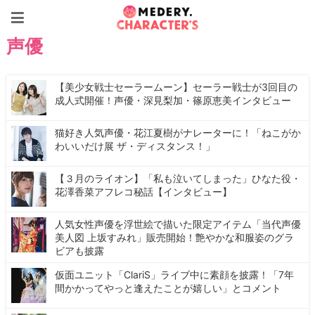
Medery. Character's
声優
【美少女戦士セーラームーン】セーラー戦士が3回目の
成人式開催！声優・深見梨加・篠原恵美インタビュー
猫好き人気声優・花江夏樹がナレーターに！「ねこがか
わいいだけ展 ザ・ディスタンス！」
【３月のライオン】「私も泣いてしまった」ひなた役・
花澤香菜アフレコ秘話【インタビュー】
人気女性声優を浮世絵で描いた限定アイテム「当代声優
美人図 上坂すみれ」販売開始！艶やかな和服姿のグラ
ビアも披露
仮面ユニット「ClariS」ライブ中に素顔を披露！「7年
間かかってやっと逢えたことが嬉しい」とコメント