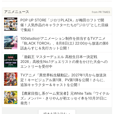
アニメニュース
from PR TIMES
POP UP STORE「ジロリPLAZA」が梅田ロフトで開
催！人気作品のキャラクターたちが“ジロリ”とした目線
で集結！
100studioがアニメーション制作を担当するTVアニメ
『BLACK TORCH』、8月8日(土) 22:00から放送の第6
話あらすじ＆先行カット公開！
「遊戯王 マスターデュエル 高校生日本一決定戦
2026」高校生No.1デュエリストの座をかけた大会への
エントリーを受付中
TVアニメ『異世界転生騒動記』2027年1月から放送決
定！キービジュアル第1弾、PV第1弾を公開！さらに、
追加キャラクター＆キャストを公開！
【農家目指し系ゲーム実況者】元White Tails『ワイテル
ズ』メンバー・きりやんが初エッセイ本を10月31日に
発売！
続きを読み込む