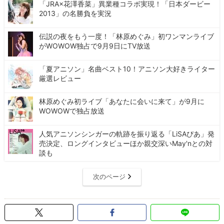
「JRA×花澤香菜」異業種コラボ実現！「日本ダービー
2013」の名勝負を実況
伝説の夜をもう一度！「林原めぐみ」初ワンマンライブ
がWOWOW独占で9月9日にTV放送
「夏アニソン」名曲ベスト10！アニソン大好きライター
厳選レビュー
林原めぐみ初ライブ「あなたに会いに来て」が9月に
WOWOWで独占放送
人気アニソンシンガーの軌跡を振り返る「LiSAぴあ」発
売決定、ロングインタビューほか親交深いMay'nとの対
談も
次のページ