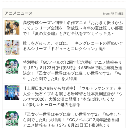
アニメニュース
from PR TIMES
高校野球シーズン到来！名作アニメ『おおきく振りかぶ
って』シリーズ全話を一挙放送～今年の夏は涼しい部屋
で！『夏の大会編』も含む全話をアツくイッキ見～
推しをぎゅっと、そばに。 キングレコードの新ぬいぐ
るみシリーズ「ドギュっとコレクション」誕生
特別番組『GCノベルズ12周年記念番組 アニメ情報モリ
モリSP』8月23日(日)夜8時よりABEMAで独占無料放送
決定！『乙女ゲー世界はモブに厳しい世界です2』『転
生したら剣でしたII』を大特集
【土曜日あさ9時から放送中】『ウルトラマンテオ』主
人公・光石イブキを演じる岩崎碧と辻本貴則監督が『ウ
ルサマ2026』大阪公演に登壇！"本当は戦いたくな
い"優しいヒーローの魅力を語る
『乙女ゲー世界はモブに厳しい世界です2』『転生した
ら剣でしたII』大特集！『GCノベルズ12周年記念番組
アニメ情報モリモリSP』8月23日(日) 夜8時より