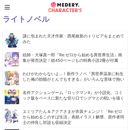
Medery. Character's
ライトノベル
謎に包まれた天才作家・西尾維新のトリビアをまとめて
みた
絵師・大塚真一郎『Re:ゼロから始める異世界生活』画
集が発売決定！総450ページもの特典小説2冊が付属
わけがわからないよ…！新作ラノベ『異世界温泉に転生
した俺の効能がとんでもすぎる』がいろんな意味で熱い
名作アクションゲーム『ロックマンX』が小説化、コミ
ック版をベースに新たな切り口でシグマとの戦いを描く
エミリアたん＆アクアさまが衣装チェンジ！「Re:ゼロ
から始めるこのすば生活」表紙イラスト解禁、原作者同
士の仲良し対談も収録決定