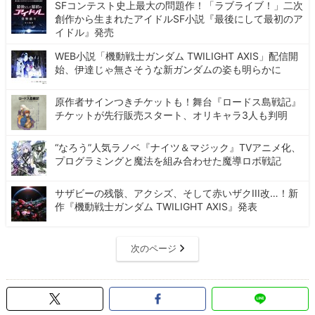
SFコンテスト史上最大の問題作！「ラブライブ！」二次
創作から生まれたアイドルSF小説『最後にして最初のア
イドル』発売
WEB小説「機動戦士ガンダム TWILIGHT AXIS」配信開
始、伊達じゃ無さそうな新ガンダムの姿も明らかに
原作者サインつきチケットも！舞台『ロードス島戦記』
チケットが先行販売スタート、オリキャラ3人も判明
“なろう”人気ラノベ『ナイツ＆マジック』TVアニメ化、
プログラミングと魔法を組み合わせた魔導ロボ戦記
サザビーの残骸、アクシズ、そして赤いザクIII改…！新
作『機動戦士ガンダム TWILIGHT AXIS』発表
次のページ