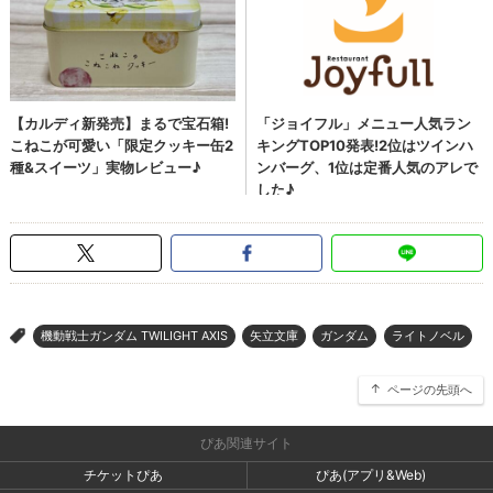
機動戦士ガンダム TWILIGHT AXIS
矢立文庫
ガンダム
ライトノベル
>
ページの先頭へ
ぴあ関連サイト
チケットぴあ
ぴあ(アプリ&Web)