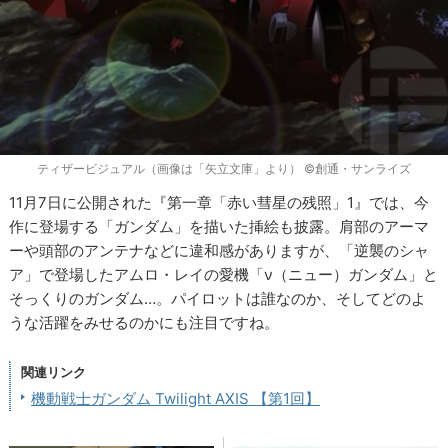
ティザービジュアル（画像は「矢立文庫」より） ©創通・サンライズ
11月7日に公開された『第一章「赤い彗星の残照」1』では、今
作に登場する「ガンダム」を描いた挿絵も披露。肩部のアーマ
ーや頭部のアンテナなどに違和感がありますが、「逆襲のシャ
ア」で登場したアムロ・レイの愛機「ν（ニュー）ガンダム」と
そっくりのガンダム…。パイロットは誰なのか、そしてどのよ
うな活躍をみせるのかにも注目ですね。
関連リンク
機動戦士ガンダム Twilight AXIS 【第1回】