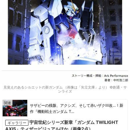
見覚えのあるシルエットの新ガンダム （画像は「矢立文庫」より） ©創通・サ
ンライズ
サザビーの残骸、アクシズ、そして赤いザクIII改…！新
作『機動戦士ガンダム T…
宇宙世紀シリーズ新章「ガンダム TWILIGHT
ギャラリー
AXIS」ティザービジュアルほか（画像2点）