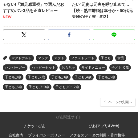
マクドナルド
マック
マクド
ファストフード
子ども
食品
>
ハンバーガー
ハッピーセット
おもちゃ
サイドメニュー
子ども_0歳
子ども_1歳
子ども_2歳
子ども_3歳
子ども_4歳
子ども_5歳
子ども_6歳
子ども_7-9歳
子ども_10-12歳
ページの先頭へ
ぴあ関連サイト
チケットぴあ
ぴあ(アプリ&Web)
会社案内
プライバシーポリシー
アクセスデータの利用・著作権等